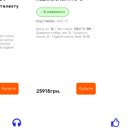
нтелекту
В наявності
Код товару:
A4C-С
Вага, кг:
36
Тип голки:
DBx1 11-18#
Довжина стібка, мм:
5
Кількість
Тип голки:
ниток:
2
Підйом лапки (мм):
5-13
ка нитки:
плення
й підйом
Купити
Купити
25918грн.