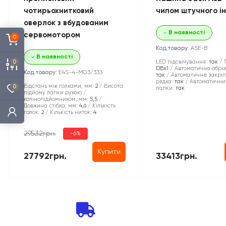
чотирьохнитковий
чипом штучного і
оверлок з вбудованим
В наявності
сервомотором
0
Код товару:
A5E-B
В наявності
0
LED підсвічування:
так
DBx1
Автоматична обріз
Код товару:
E4S-4-M03/333
так
Автоматичне закрі
рядка:
так
Автоматични
Відстань між голками, мм:
2
Висота
0
лапки:
так
підйому лапки рукою /
колінопідйомником, мм:
5,5
Довжина стібка, мм:
4,6
Кількість
голок:
2
Кількість ниток:
4
29532грн.
-6%
Купити
27792грн.
33413грн.