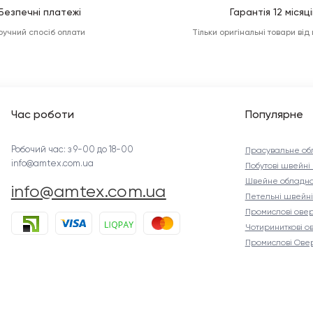
Безпечні платежі
Гарантія 12 місяці
ручний спосіб оплати
Тільки оригінальні товари від
Час роботи
Популярне
Робочий час: з 9-00 до 18-00
Прасувальне об
info@amtex.com.ua
Побутові швейн
Швейне обладна
info@amtex.com.ua
Петельні швейн
Промислові ове
Чотириниткові о
Промислові Ове