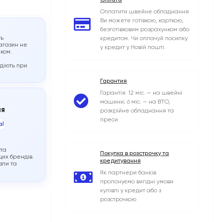
Оплата
Оплатити швейне обладнання
Ви можете готівкою, карткою,
безготівковим розрахунком або
ть
кредитом. Чи оплачуй посилку
агазин не
у кредит у Новій пошті.
иком.
 діють при
Гарантия
Гарантія: 12 міс. — на швейні
машини; 6 міс. — на ВТО,
ня
розкрійне обладнання та
преси.
al
 та
Покупка в розстрочку та
их брендів.
кредитування
зли та
Як партнери банків
пропонуємо вигідні умови
купівлі у кредит або з
розстрочкою