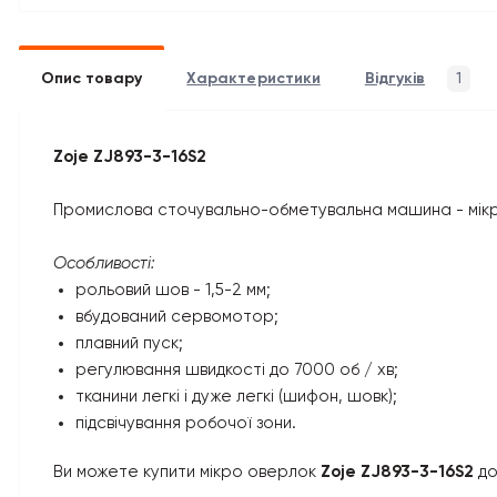
Опис товару
Характеристики
Відгуків
1
Zoje ZJ893-3-16S2
Промислова сточувально-обметувальна машина - мікро
Особливості:
рольовий шов - 1,5-2 мм;
вбудований сервомотор;
плавний пуск;
регулювання швидкості до 7000 об / хв;
тканини легкі і дуже легкі (шифон, шовк);
підсвічування робочої зони.
Ви можете купити мікро оверлок
Zoje ZJ893-3-16S2
до