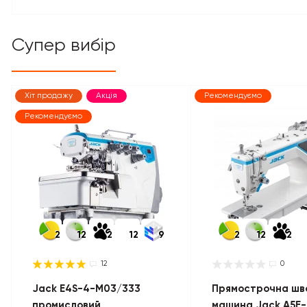
Супер вибір
Хіт продажу
Акція
Рекомендуємо
Рекомендуємо
2
12
2
12
9
2
12
2
12
0
Jack E4S-4-M03/333
Прямострочна шв
промисловий
машина Jack A5E-