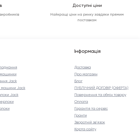
в
Доступні ціни
 виробників
Найкращі ціни на ринку завдяки прямим
поставкам
Інформація
ладнання
Доставка
і машинки
Про магазин
ння Jack
Блог
і машини Jack
ПУБЛІЧНИЙ ДОГОВІР (ОФЕРТА)
рлоки Jack
Повернення та обмін товару
верлоки
Оплата
рлоки
Гарантія та сервіс
Гранти
Зворотній зв'язок
Карта сайту