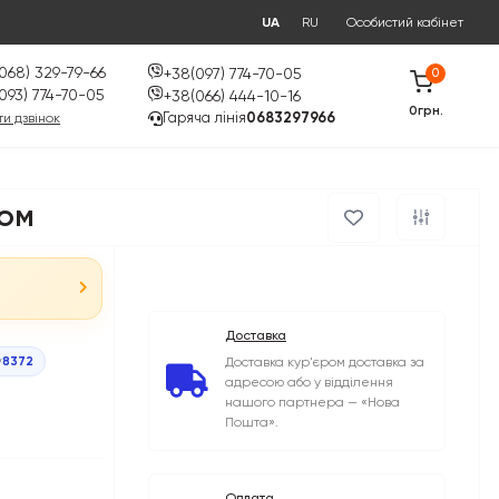
UA
RU
Особистий кабінет
068) 329-79-66
+38(097) 774-70-05
0
093) 774-70-05
+38(066) 444-10-16
0грн.
Гаряча лінія
0683297966
и дзвінок
дом
Доставка
у
8372
Доставка кур'єром доставка за
адресою або у відділення
нашого партнера — «Нова
Пошта».