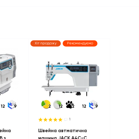
Хіт продажу
Рекомендуємо
12
9
2
12
2
12
9
1
ейна
Швейна автматична
B з
машина JACK A4C-С