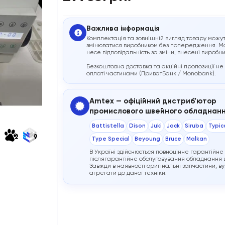
Важлива інформація
Комплектація та зовнішній вигляд товару можу
змінюватися виробником без попередження. М
несе відповідальність за зміни, внесені виробн
Безкоштовна доставка та акційні пропозиції не
оплаті частинами (ПриватБанк / Monobank).
Amtex — офіційний дистриб’ютор
промислового швейного обладнан
Battistella
Dison
Juki
Jack
Siruba
Typic
2
9
Type Special
Beyoung
Bruce
Malkan
В Україні здійснюється повноцінне гарантійне
післягарантійне обслуговування обладнання ц
Завжди в наявності оригінальні запчастини, ву
агрегати до даної техніки.