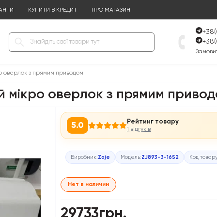
АНТИ
КУПИТИ В КРЕДИТ
ПРО МАГАЗИН
+38(
+38(
Замовит
ро оверлок з прямим приводом
й мікро оверлок з прямим приво
Рейтинг товару
5.0
1 відгуків
Виробник:
Zoje
Модель:
ZJ893-3-16S2
Код товар
Нет в наличии
29733грн.