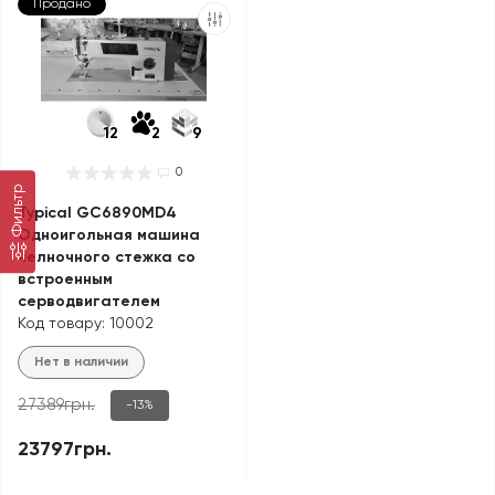
Продано
12
2
9
0
Фильтр
Typical GC6890MD4
Одноигольная машина
челночного стежка со
встроенным
серводвигателем
Код товару: 10002
Нет в наличии
27389грн.
-13%
23797грн.