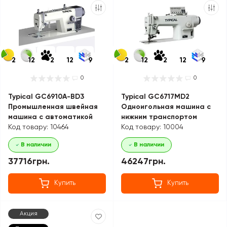
2
12
2
12
9
2
12
2
12
9
0
0
Typical GC6910A-BD3
Typical GC6717MD2
Промышленная швейная
Одноигольная машина с
машина с автоматикой
нижним транспортом
Код товару: 10464
Код товару: 10004
В наличии
В наличии
37716грн.
46247грн.
Купить
Купить
Акция