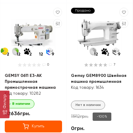
Продано
2
12
2
12
9
12
2
9
0
7
GEMSY 0611 E3-AK
Gemsy GEM8900 Швейная
Промышленная
машина промышленная
прямострочная машина
Код товару: 1634
Код товару: 10282
Фильтр
В наличии
Нет в наличии
52636грн.
11912грн.
-100%
Купить
0грн.