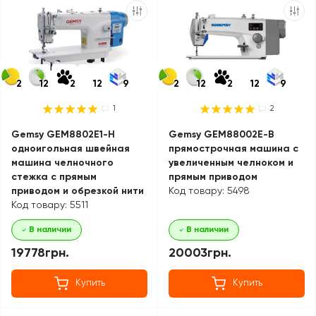
2
12
2
12
9
2
12
2
12
9
1
2
Gemsy GEM8802E1-H
Gemsy GEM88002E-B
одноигольная швейная
прямострочная машина с
машина челночного
увеличенным челноком и
стежка с прямым
прямым приводом
приводом и обрезкой нити
Код товару: 5498
Код товару: 5511
В наличии
В наличии
19778грн.
20003грн.
Купить
Купить