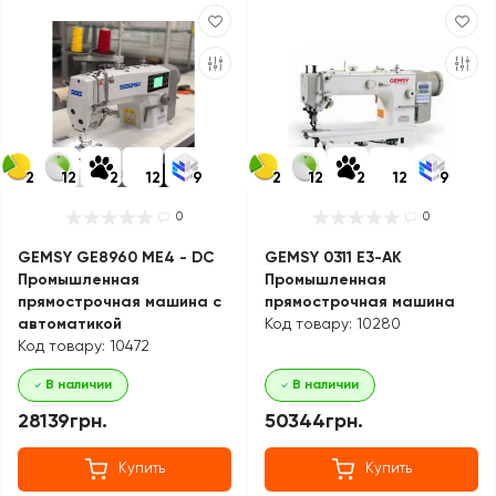
2
12
2
12
9
2
12
2
12
9
0
0
GEMSY GE8960 ME4 - DC
GEMSY 0311 E3-AK
Промышленная
Промышленная
прямострочная машина с
прямострочная машина
автоматикой
Код товару: 10280
Код товару: 10472
В наличии
В наличии
28139грн.
50344грн.
Купить
Купить