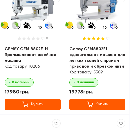
2
12
2
12
9
2
12
2
12
9
0
1
GEMSY GEM 8802E-H
Gemsy GEM8802E1
Промышленная швейная
одноигольная машина для
машина
легких тканей с прямым
Код товару: 10286
приводом и обрезкой нити
Код товару: 5509
В наличии
В наличии
17980грн.
19778грн.
Купить
Купить