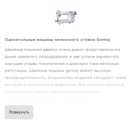
Одноигольные машины челночного стежка Gemsy
Швейные машинки джемси очень давно представлены на
рынке швейного оборудования, и уже успели заработать
хорошие отзывы покупателей и довольно таки неплохую
репутацию. Швейные машины gemsy имеют высокую
производительность, большинство моделей обладают тихим
мотором и минимальной вибрацией. Все машинки просты в
обслуживании, имеют низкую цену в сравнении с
известными европейскими и американскими
производителями швейного оборудования.
Развернуть
Популярностью пользуются одноигольные машины
челночного стежка. Существует много моделей данной
швейной машины gemsy
.
Одной из самых востребованных