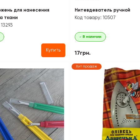
жень для нанесения
Нитевдеватель ручной
а ткани
Код товару: 10507
 13293
В наличии
Купить
17грн.
Хит продаж