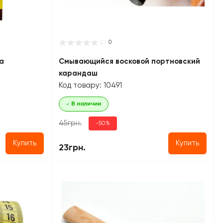
0
а
Смывающийся восковой портновский
карандаш
Код товару: 10491
В наличии
45грн.
-50%
Купить
Купить
23грн.