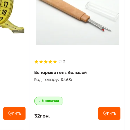
2
м
Вспарыватель большой
Код товару: 10505
В наличии
Купить
Купить
32грн.