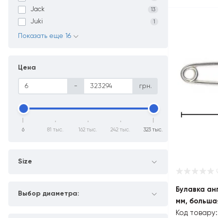
Jack
13
Juki
1
Показать еще 16
Цена
-
грн.
6
81 тыс.
162 тыс.
242 тыс.
323 тыс.
Size
Булавка ан
Выбор диаметра:
мм, больша
Код товару: 