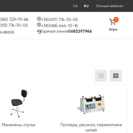
UA
RU
Личный кабинет
068) 329-79-66
+38(097) 774-70-05
0
093) 774-70-05
+38(066) 444-10-16
0грн.
Горячая линия
0683297966
ь звонок
Манекены, стулья
Пуллеры, ресинги, перемотчики
нитей