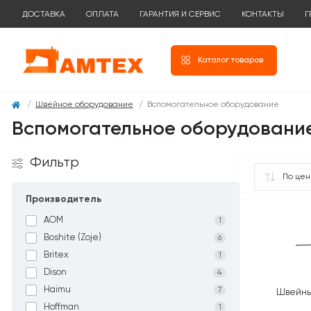
ДОСТАВКА
ОПЛАТА
ГАРАНТИЯ И СЕРВИС
КОНТАКТЫ
Г
Каталог товаров
Швейное оборудование
Вспомогательное оборудование
Вспомогательное оборудовани
Фильтр
Производитель
AOM
1
Boshite (Zoje)
6
Britex
1
Dison
4
Haimu
7
Швейны
Hoffman
1