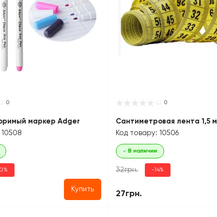
0
0
оримый маркер Adger
Сантиметровая лента 1,5 
 10508
Код товару: 10506
В наличии
32грн.
50%
-14%
Купить
27грн.