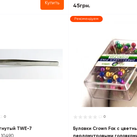
Купить
45грн.
Рекомендуем
0
0
гнутый TWE-7
Булавки Crown Fox с цветн
 10490
перламутровыми головками