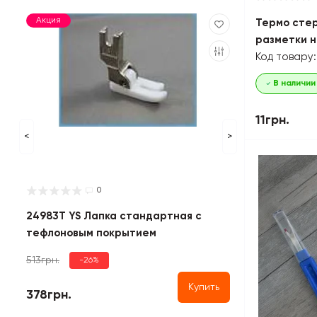
Акция
Термо стер
разметки н
Код товару:
В наличии
11грн.
<
>
0
24983Т YS Лапка стандартная с
тефлоновым покрытием
513грн.
-26%
Купить
378грн.