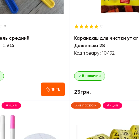
0
1
ель средний
Карандаш для чистки утюг
 10504
Дашенька 28 г
Код товару: 10492
В наличии
Купить
23грн.
Акция
Хит продаж
Акция