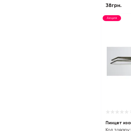
38грн.
Акция
Пинцет изо
Код товару: