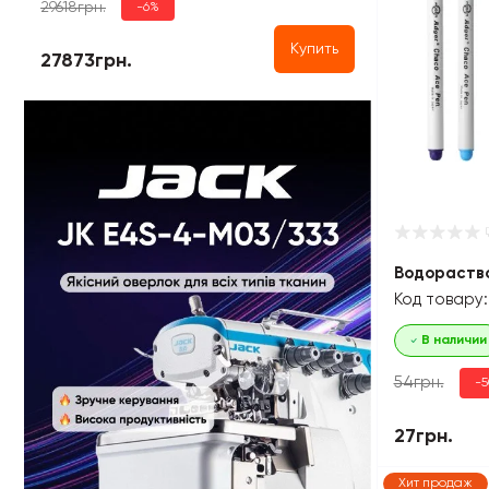
29618грн.
-6%
Купить
27873грн.
Водораств
Код товару:
В наличии
54грн.
-
27грн.
Хит продаж