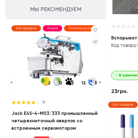
МЫ РЕКОМЕНДУЕМ
Хит продаж
Акция
Рекомендуем
Вспарыват
Код товару:
В наличии
<
>
2
12
2
12
9
23грн.
12
Хит продаж
Jack E4S-4-M03/333 промышленный
четырехниточный оверлок со
встроенным сервомотором