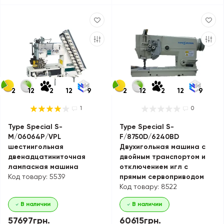
2
12
2
12
9
2
12
2
12
9
1
0
Type Special S-
Type Special S-
M/06064P/VPL
F/8750D/6240BD
шестиигольная
Двухигольная машина с
двенадцатиниточная
двойным транспортом и
лампасная машина
отключением игл с
Код товару: 5539
прямым сервоприводом
Код товару: 8522
В наличии
В наличии
57697грн.
60615грн.