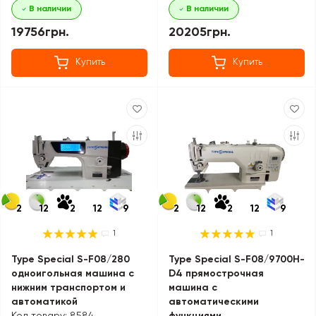
В наличии
В наличии
19756грн.
20205грн.
Купить
Купить
2
12
2
12
9
2
12
2
12
9
1
1
Type Special S-F08/280
Type Special S-F08/9700H-
одноигольная машина с
D4 прямострочная
нижним транспортом и
машина с
автоматикой
автоматическими