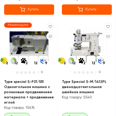
Купить
Купить
Рекомендуем
2
12
2
12
9
2
12
2
12
9
0
0
Type special S-F01/551
Type Special S-M/1412PL
Одноигольная машина с
двенадцатиигольная
роликовым продвижением
швейная машина
материала + продвижение
Код товару: 5540
иглой
Код товару: 10474