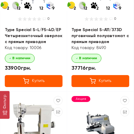
2
12
2
12
9
2
12
2
12
9
0
0
Type Special S-L/F5-4D/EP
Type Special S-A11/373D
Четырехниточный оверлок
пуговичный полуавтомат с
с прямым приводом
прямым приводом
Код товару: 10006
Код товару: 8490
В наличии
В наличии
33900грн.
37716грн.
Купить
Купить
Фильтр
Акция