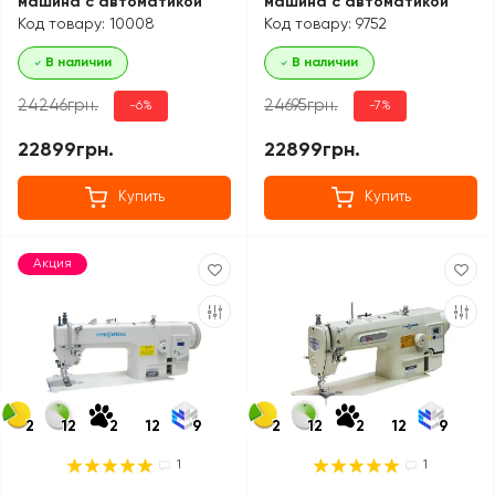
машина с автоматикой
машина с автоматикой
Код товару: 10008
Код товару: 9752
В наличии
В наличии
24246грн.
24695грн.
-6%
-7%
22899грн.
22899грн.
Купить
Купить
Акция
2
12
2
12
9
2
12
2
12
9
1
1