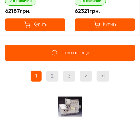
В наличии
В наличии
62187грн.
62321грн.
Купить
Купить
Показать еще
1
2
3
>
>|