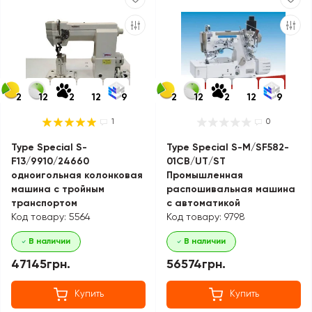
2
12
2
12
9
2
12
2
12
9
1
0
Type Special S-
Type Special S-M/SF582-
F13/9910/24660
01CB/UT/ST
одноигольная колонковая
Промышленная
машина с тройным
распошивальная машина
транспортом
с автоматикой
Код товару: 5564
Код товару: 9798
В наличии
В наличии
47145грн.
56574грн.
Купить
Купить