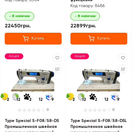
Код товару: 8584
функциями
Код товару: 8486
В наличии
В наличии
22450грн.
22899грн.
Купить
Купить
Акция
Акция
2
12
2
12
9
2
12
2
12
9
0
0
Type Special S-F08/S8-D5
Type Special S-F08/S8-D5L
Промышленная швейная
Промышленная швейная