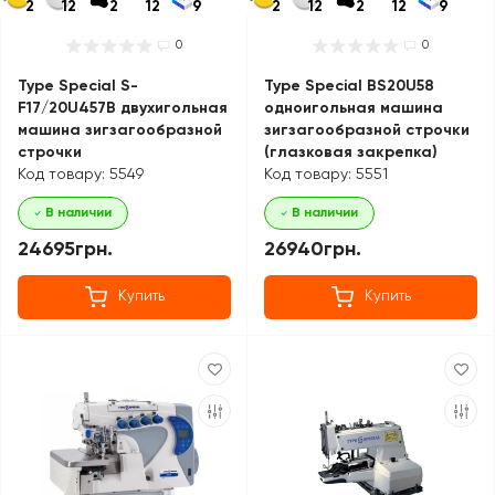
2
12
2
12
9
2
12
2
12
9
0
0
Type Special S-
Type Special BS20U58
F17/20U457B двухигольная
одноигольная машина
машина зигзагообразной
зигзагообразной строчки
строчки
(глазковая закрепка)
Код товару: 5549
Код товару: 5551
В наличии
В наличии
24695грн.
26940грн.
Купить
Купить