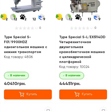
2
12
2
12
9
2
12
2
12
9
0
0
Type Special S-
Type Special S-L/EX5114DD
F01/9900HDZ
Четырехниточная
одноигольная машина с
двухигольная
нижним транспортом
краеобметочная машина
Код товару: 4806
с цилиндрической
платформой
Код товару: 10024
В наличии
В наличии
40410грн.
44451грн.
Купить
Купить