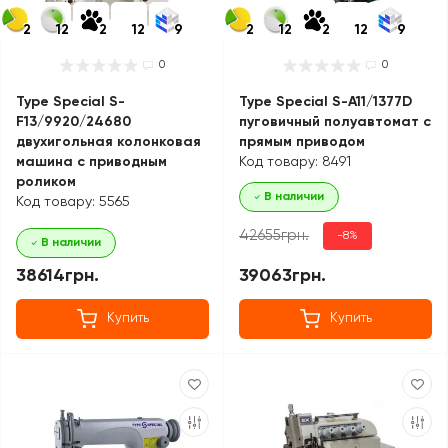
2
12
2
12
9
2
12
2
12
9
0
0
Type Special S-
Type Special S-A11/1377D
F13/9920/24680
пуговичный полуавтомат с
двухигольная колонковая
прямым приводом
машина с приводным
Код товару: 8491
роликом
В наличии
Код товару: 5565
42655грн.
-8%
В наличии
38614грн.
39063грн.
Купить
Купить