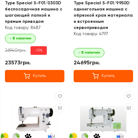
Type Special S-F01/0303D
Type Special S-F01/9950D
беспосадочная машина с
одноигольная машина с
шагающей лапкой и
обрезкой края материала
прямым приводом
и встроенным
Код товару: 8487
сервоприводом
Код товару: 4797
В наличии
26940грн.
-13%
В наличии
23573грн.
24695грн.
Купить
Купить