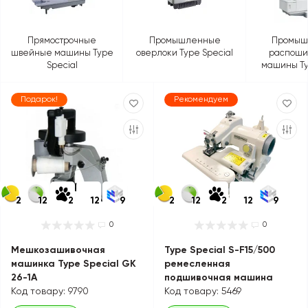
Прямострочные
Промышленные
Промыш
швейные машины Type
оверлоки Type Special
распоши
Special
машины Ty
Подарок!
Рекомендуем
2
12
2
12
9
2
12
2
12
9
0
0
Мешкозашивочная
Type Special S-F15/500
машинка Type Special GK
ремесленная
26-1A
подшивочная машина
Код товару: 9790
Код товару: 5469