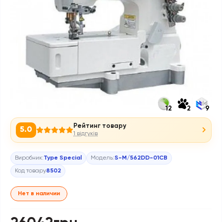
12
2
9
Рейтинг товару
5.0
1 відгуків
Виробник:
Type Special
Модель:
S-M/562DD-01CB
Код товару
8502
Нет в наличии