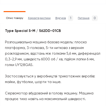
1
0
Опис товару
Характеристики
Відгуків
Питання
Type Special S-M / 562DD-01CB
Розпошивальна машина базова модель: плоска
платформа, 3-голкова, 5-ти ниткова з верхнім
розкладчиком, відстань між голками 5,6 мм, диференціал
0,3-2,9 мм, швидкість 6000 об / хв, підйом лапки 6 мм,
голки UY128GAS.
Застосовується у виробництві трикотажних виробів:
майки, футболки, шорти та інше.
Сервомотор вбудований в голову машину. Машина
працює тихо навіть на максимальній швидкості.