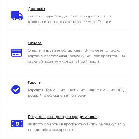
Доставка
Доставка кур'єром доставка за адресою або у
відділення нашого партнера — «Нова Пошта».
Оплата
Оплатити швейне обладнання Ви можете готівкою,
карткою, безготівковим розрахунком або кредитом. Чи
оплачуй посилку у кредит у Новій пошті.
Гарантия
Гарантія: 12 міс. — на швейні машини; 6 міс. — на ВТО,
розкрійне обладнання та преси.
Покупка в розстрочку та кредитування
Як партнери банків пропонуємо вигідні умови купівлі у
кредит або з розстрочкою