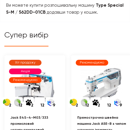
Ви можете купити розпошивальну машину
Type Special
S-M / 562DD-01CB
додавши товар у кошик.
Супер вибір
Хіт продажу
Рекомендуємо
Акція
Рекомендуємо
2
12
2
12
9
2
12
2
12
9
Jack E4S-4-M03/333
Прямострочна швейна
промисловий
машина Jack A5E-B з чипом