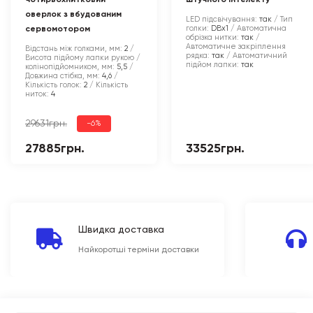
чотирьохнитковий
штучного інтелекту
оверлок з вбудованим
LED підсвічування:
так
Тип
голки:
DBx1
Автоматична
сервомотором
обрізка нитки:
так
Автоматичне закріплення
Відстань між голками, мм:
2
рядка:
так
Автоматичний
Висота підйому лапки рукою /
підйом лапки:
так
колінопідйомником, мм:
5,5
Довжина стібка, мм:
4,6
Кількість голок:
2
Кількість
ниток:
4
29631грн.
-6%
27885грн.
33525грн.
Швидка доставка
Найкоротші терміни доставки