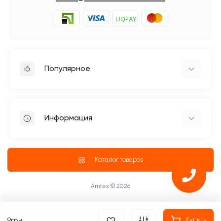
Популярное
Гладильное оборудование
Бытовые швейные машинки
Информация
Швейное оборудование Jack
Петельные швейные машины Jack
Доставка
Промышленные оверлоки Jack
О магазине
Каталог товаров
Четырехниточные оверлоки
Блог
Промышленные Оверлоки
ПУБЛИЧНЫЙ ДОГОВОР (ОФЕРТА)
Amtex © 2026
Возврат и обмен товара
Оплата
9грн.
Купить