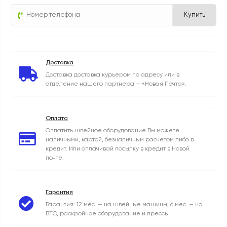
Купить
Доставка
Доставка доставка курьером по адресу или в
отделение нашего партнёра — «Новая Почта».
Оплата
Оплатить швейное оборудование Вы можете
наличными, картой, безналичным расчетом либо в
кредит. Или оплачивай посылку в кредит в Новой
почте.
Гарантия
Гарантия: 12 мес. — на швейные машины; 6 мес. — на
ВТО, раскройное оборудование и прессы.