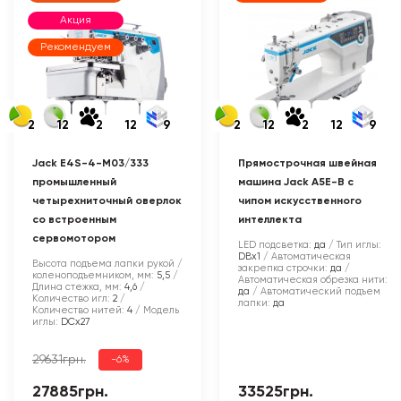
Акция
Рекомендуем
2
12
2
12
9
2
12
2
12
9
Jack E4S-4-M03/333
Прямострочная швейная
промышленный
машина Jack A5E-B с
четырехниточный оверлок
чипом искусственного
со встроенным
интеллекта
сервомотором
LED подсветка:
да
Тип иглы:
DBx1
Автоматическая
Высота подъема лапки рукой /
закрепка строчки:
да
коленоподъемником, мм:
5,5
Автоматическая обрезка нити:
Длина стежка, мм:
4,6
да
Автоматический подъем
Количество игл:
2
лапки:
да
Количество нитей:
4
Модель
иглы:
DCx27
29631грн.
-6%
27885грн.
33525грн.