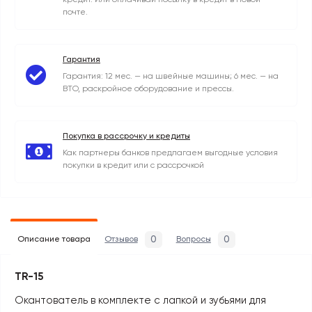
кредит. Или оплачивай посылку в кредит в Новой
почте.
Гарантия
Гарантия: 12 мес. — на швейные машины; 6 мес. — на
ВТО, раскройное оборудование и прессы.
Покупка в рассрочку и кредиты
Как партнеры банков предлагаем выгодные условия
покупки в кредит или с рассрочкой
0
0
Описание товара
Отзывов
Вопросы
TR-15
Окантователь в комплекте с лапкой и зубьями для