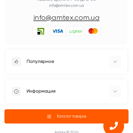
info@amtex.com.ua
info@amtex.com.ua
Популярное
Гладильное оборудование
Бытовые швейные машинки
Информация
Швейное оборудование Jack
Петельные швейные машины Jack
Доставка
Промышленные оверлоки Jack
О магазине
Каталог товаров
Четырехниточные оверлоки
Блог
Промышленные Оверлоки
ПУБЛИЧНЫЙ ДОГОВОР (ОФЕРТА)
Amtex © 2026