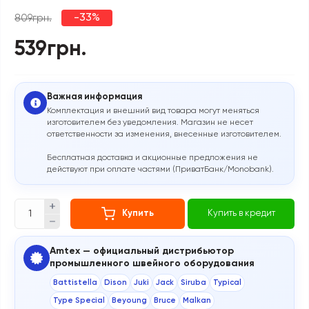
-33%
809грн.
539грн.
Важная информация
Комплектация и внешний вид товара могут меняться
изготовителем без уведомления. Магазин не несет
ответственности за изменения, внесенные изготовителем.
Бесплатная доставка и акционные предложения не
действуют при оплате частями (ПриватБанк/Monobank).
Купить
Купить в кредит
Amtex — официальный дистрибьютор
промышленного швейного оборудования
Battistella
Dison
Juki
Jack
Siruba
Typical
Type Special
Beyoung
Bruce
Malkan