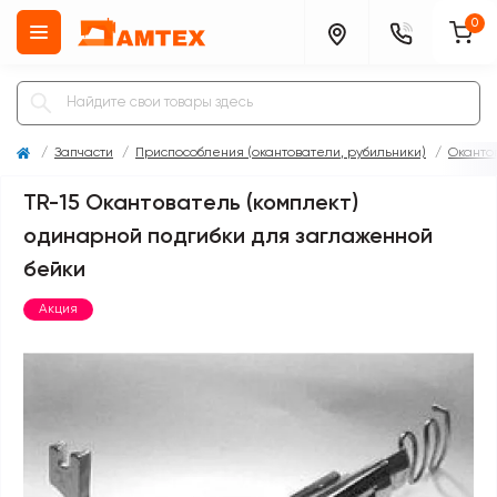
0
Запчасти
Приспособления (окантователи, рубильники)
Оканто
TR-15 Окантователь (комплект)
одинарной подгибки для заглаженной
бейки
Акция