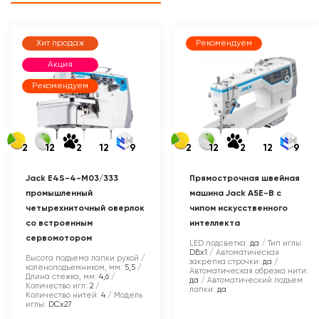
Хит продаж
Рекомендуем
Акция
Рекомендуем
2
12
2
12
9
2
12
2
12
9
Jack E4S-4-M03/333
Прямострочная швейная
промышленный
машина Jack A5E-B с
четырехниточный оверлок
чипом искусственного
со встроенным
интеллекта
сервомотором
LED подсветка:
да
Тип иглы:
DBx1
Автоматическая
Высота подъема лапки рукой /
закрепка строчки:
да
коленоподъемником, мм:
5,5
Автоматическая обрезка нити:
Длина стежка, мм:
4,6
да
Автоматический подъем
Количество игл:
2
лапки:
да
Количество нитей:
4
Модель
иглы:
DCx27