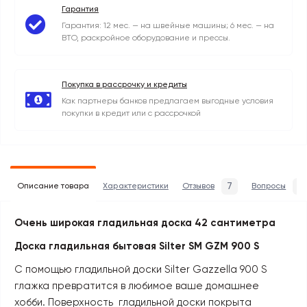
Гарантия
Гарантия: 12 мес. — на швейные машины; 6 мес. — на
ВТО, раскройное оборудование и прессы.
Покупка в рассрочку и кредиты
Как партнеры банков предлагаем выгодные условия
покупки в кредит или с рассрочкой
7
0
Описание товара
Характеристики
Отзывов
Вопросы
Очень широкая гладильная доска 42 сантиметра
Доска гладильная бытовая Silter
SM GZM 900 S
С помощью гладильной доски Silter Gazzella 900 S
глажка превратится в любимое ваше домашнее
хобби. Поверхность гладильной доски покрыта