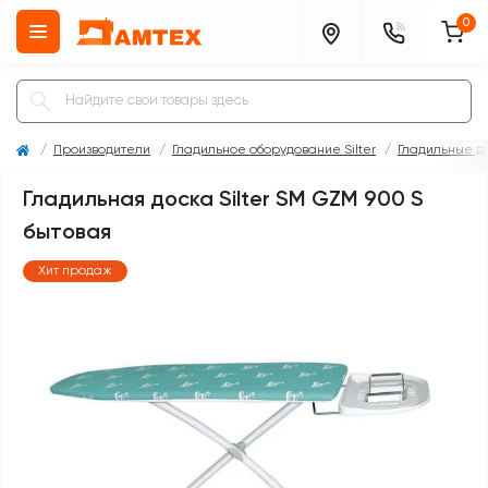
0
Производители
Гладильное оборудование Silter
Гладильные до
Гладильная доска Silter SM GZM 900 S
бытовая
Хит продаж