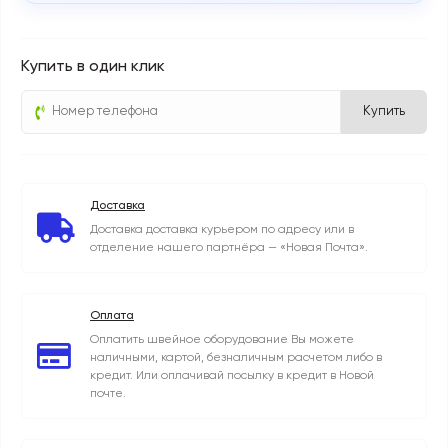
Купить в один клик
Купить
Доставка
Доставка доставка курьером по адресу или в
отделение нашего партнёра — «Новая Почта».
Оплата
Оплатить швейное оборудование Вы можете
наличными, картой, безналичным расчетом либо в
кредит. Или оплачивай посылку в кредит в Новой
почте.