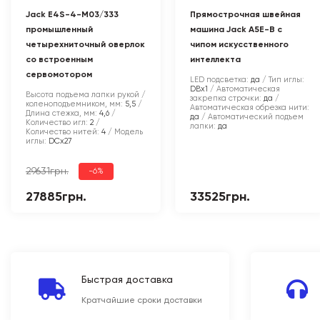
Jack E4S-4-M03/333
Прямострочная швейная
промышленный
машина Jack A5E-B с
четырехниточный оверлок
чипом искусственного
со встроенным
интеллекта
сервомотором
LED подсветка:
да
Тип иглы:
DBx1
Автоматическая
Высота подъема лапки рукой /
закрепка строчки:
да
коленоподъемником, мм:
5,5
Автоматическая обрезка нити:
Длина стежка, мм:
4,6
да
Автоматический подъем
Количество игл:
2
лапки:
да
Количество нитей:
4
Модель
иглы:
DCx27
29631грн.
-6%
27885грн.
33525грн.
Быстрая доставка
Кратчайшие сроки доставки