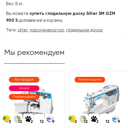
Вес 8 кг.
Вы можете
купить гладильную доску Silter SM GZM
900 S
добавив её в корзину.
Теги:
silter
,
парогенератор
,
гладильная доска
Мы рекомендуем
Хит продаж
Рекомендуем
Акция
Рекомендуем
2
12
2
12
9
2
12
2
12
9