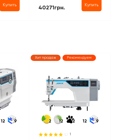
Купить
Купить
40271грн.
Хит продаж
Рекомендуем
12
9
2
12
2
12
9
1