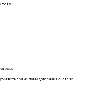
ьтата.
регрева.
учивать при наличии давления в системе.