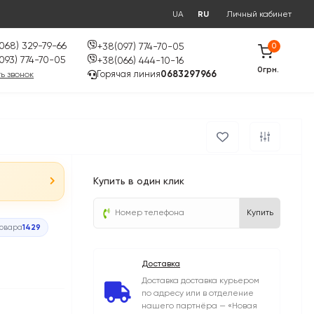
UA
RU
Личный кабинет
068) 329-79-66
+38(097) 774-70-05
0
093) 774-70-05
+38(066) 444-10-16
0грн.
Горячая линия
0683297966
ь звонок
Купить в один клик
Купить
товара
1429
Доставка
Доставка доставка курьером
по адресу или в отделение
нашего партнёра — «Новая