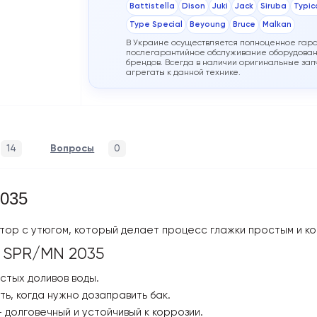
Battistella
Dison
Juki
Jack
Siruba
Typic
Type Special
Beyoung
Bruce
Malkan
В Украине осуществляется полноценное гар
послегарантийное обслуживание оборудован
брендов. Всегда в наличии оригинальные запч
агрегаты к данной технике.
14
Вопросы
0
035
тор с утюгом, который делает процесс глажки простым и 
r SPR/MN 2035
астых доливов воды.
ь, когда нужно дозаправить бак.
долговечный и устойчивый к коррозии.