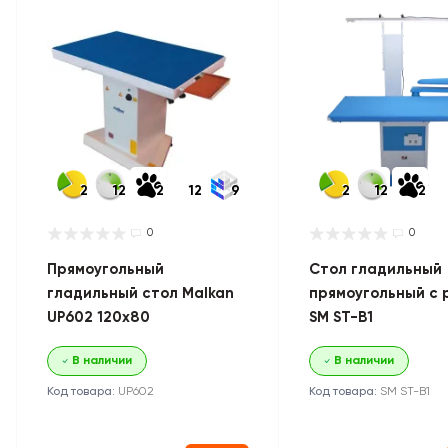
2
12
2
12
9
2
12
2
0
0
Прямоугольный
Стол гладильный
гладильный стол Malkan
прямоугольный с 
UP602 120х80
SM ST-B1
В наличии
В наличии
Код товара:
UP602
Код товара:
SM ST-B1