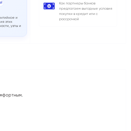
al
Как партнеры банков
предлагаем выгодные условия
покупки в кредит или с
антийное и
рассрочкой
ия этих
асти, узлы и
комфортным.