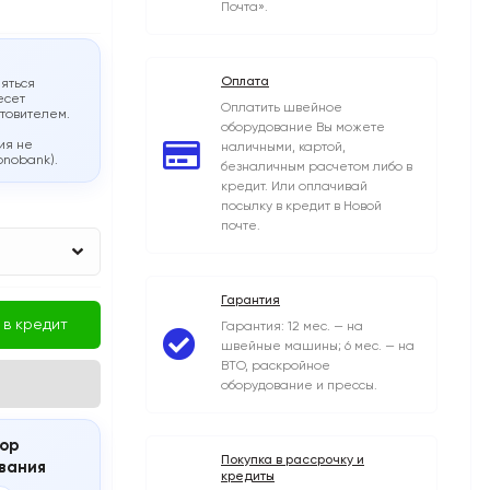
Почта».
Оплата
яться
есет
Оплатить швейное
отовителем.
оборудование Вы можете
ия не
наличными, картой,
onobank).
безналичным расчетом либо в
кредит. Или оплачивай
посылку в кредит в Новой
почте.
Гарантия
 в кредит
Гарантия: 12 мес. — на
швейные машины; 6 мес. — на
ВТО, раскройное
оборудование и прессы.
ор
Покупка в рассрочку и
вания
кредиты