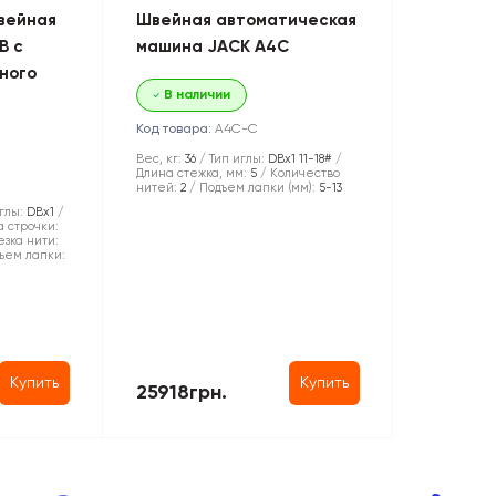
вейная
Швейная автоматическая
B с
машина JACK A4C
ного
В наличии
Код товара:
A4C-С
Вес, кг:
36
Тип иглы:
DBx1 11-18#
Длина стежка, мм:
5
Количество
нитей:
2
Подъем лапки (мм):
5-13
глы:
DBx1
 строчки:
зка нити:
ъем лапки:
Купить
Купить
25918грн.