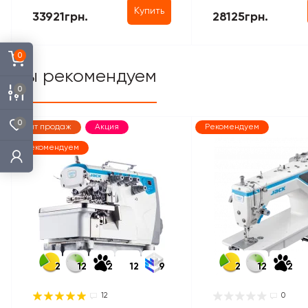
Купить
33921грн.
28125грн.
0
Мы рекомендуем
0
0
Хит продаж
Акция
Рекомендуем
Рекомендуем
2
12
2
12
9
2
12
2
12
0