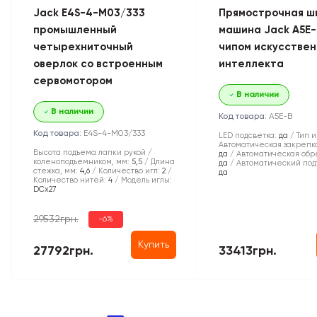
Jack E4S-4-M03/333
Прямострочная ш
промышленный
машина Jack A5E-
четырехниточный
чипом искусствен
оверлок со встроенным
интеллекта
сервомотором
В наличии
В наличии
Код товара:
A5E-B
Код товара:
E4S-4-M03/333
LED подсветка:
да
Тип и
Автоматическая закрепка
Высота подъема лапки рукой /
да
Автоматическая обре
коленоподъемником, мм:
5,5
Длина
да
Автоматический под
стежка, мм:
4,6
Количество игл:
2
да
Количество нитей:
4
Модель иглы:
DCx27
29532грн.
-6%
Купить
27792грн.
33413грн.