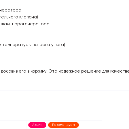
енератора
ельного клапана)
 шланг парогенератора
)
и температуры нагрева утюга)
 добавив его в корзину. Это надежное решение для качеств
Акция
Рекомендуем