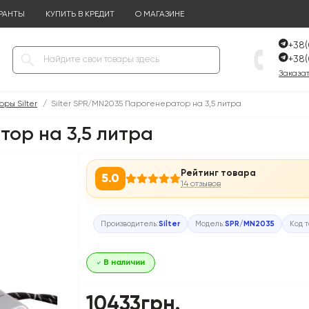
РАНТЫ
КУПИТЬ В КРЕДИТ
О МАГАЗИНЕ
+38(
+38(
Заказат
ры Silter
Silter SPR/MN2035 Парогенератор на 3,5 литра
тор на 3,5 литра
Рейтинг товара
5.0
14 отзывов
Производитель:
Silter
Модель:
SPR/MN2035
Код 
В наличии
10433грн.