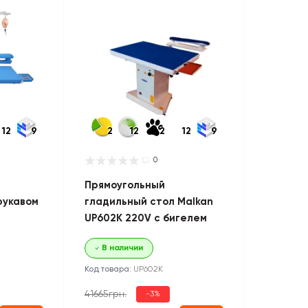
12
9
2
12
2
12
9
0
Прямоугольный
рукавом
гладильный стол Malkan
UP602K 220V с бигелем
В наличии
Код товара:
UP602K
41665грн.
-3%