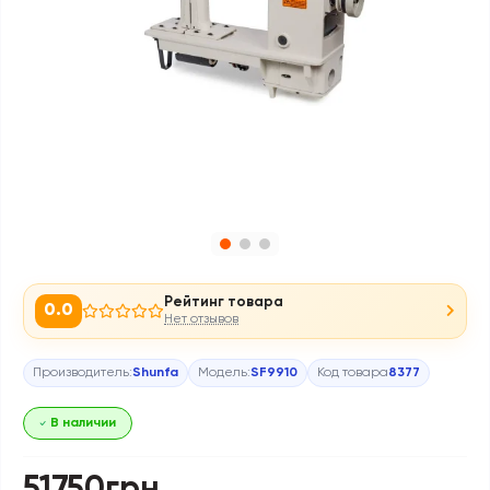
Рейтинг товара
0.0
Нет отзывов
Производитель:
Shunfa
Модель:
SF9910
Код товара
8377
В наличии