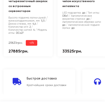
четырехниточный оверлок
чипом искусственного
со встроенным
интеллекта
сервомотором
LED подсветка:
да
Тип иглы:
DBx1
Автоматическая
Высота подъема лапки рукой /
закрепка строчки:
да
коленоподъемником, мм:
5,5
Автоматическая обрезка нити:
Длина стежка, мм:
4,6
да
Автоматический подъем
Количество игл:
2
лапки:
да
Количество нитей:
4
Модель
иглы:
DCx27
29631грн.
-6%
27885грн.
33525грн.
Быстрая доставка
Кратчайшие сроки доставки