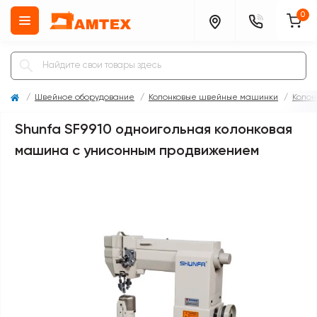
0
Швейное оборудование
Колонковые швейные машинки
Колон
Shunfa SF9910 одноигольная колонковая
машина с унисонным продвижением