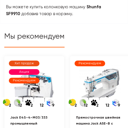
Вы можете купить колонковую машину
Shunfa
SF9910
добавив товар в корзину.
Мы рекомендуем
Хит продаж
Рекомендуем
Акция
Рекомендуем
2
12
2
12
9
2
12
2
12
9
Jack E4S-4-M03/333
Прямострочная швейная
промышленный
машина Jack A5E-B с