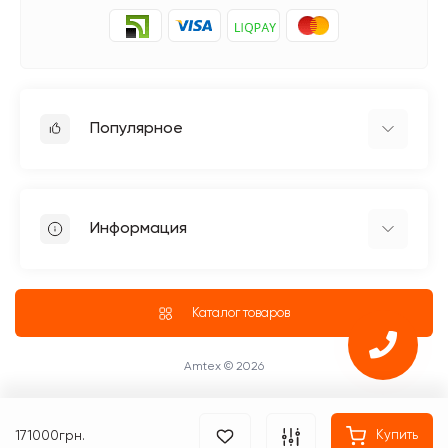
Популярное
Гладильное оборудование
Бытовые швейные машинки
Информация
Швейное оборудование Jack
Петельные швейные машины Jack
Доставка
Промышленные оверлоки Jack
О магазине
Каталог товаров
Четырехниточные оверлоки
Блог
Промышленные Оверлоки
ПУБЛИЧНЫЙ ДОГОВОР (ОФЕРТА)
Amtex © 2026
Возврат и обмен товара
Оплата
171000грн.
Купить