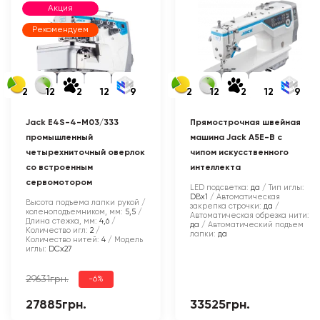
Акция
Рекомендуем
2
12
2
12
9
2
12
2
12
9
Jack E4S-4-M03/333
Прямострочная швейная
промышленный
машина Jack A5E-B с
четырехниточный оверлок
чипом искусственного
со встроенным
интеллекта
сервомотором
LED подсветка:
да
Тип иглы:
DBx1
Автоматическая
Высота подъема лапки рукой /
закрепка строчки:
да
коленоподъемником, мм:
5,5
Автоматическая обрезка нити:
Длина стежка, мм:
4,6
да
Автоматический подъем
Количество игл:
2
лапки:
да
Количество нитей:
4
Модель
иглы:
DCx27
29631грн.
-6%
27885грн.
33525грн.