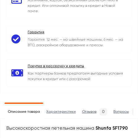
наличными, картой, безналичным расчетом либо в
кредит. Или оплачивай посылку в кредит в Новой
почте.
Гарантия
Гарантия: 12 мес. — на швейные машины; 6 мес. — на
ВТО, раскройное оборудование и прессы.
Покупка в рассрочку и кредиты
Как партнеры банков предлагаем выгодные условия
покупки в кредит или с рассрочкой
0
0
Описание товара
Характеристики
Отзывов
Вопросы
Высокоскоростная петельная машина
Shunfa SF1790