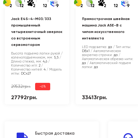
2
12
2
12
9
2
12
2
12
9
Jack E4S-4-M03/333
Прямострочная швейная
промышленный
машина Jack A5E-B с
четырехниточный оверлок
чипом искусственного
со встроенным
интеллекта
сервомотором
LED подсветка:
да
Тип иглы:
DBx1
Автоматическая
Высота подъема лапки рукой /
закрепка строчки:
да
коленоподъемником, мм:
5,5
Автоматическая обрезка нити:
Длина стежка, мм:
4,6
да
Автоматический подъем
Количество игл:
2
лапки:
да
Количество нитей:
4
Модель
иглы:
DCx27
29532грн.
-6%
27792грн.
33413грн.
Быстрая доставка