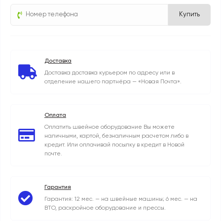
Купить
Доставка
Доставка доставка курьером по адресу или в
отделение нашего партнёра — «Новая Почта».
Оплата
Оплатить швейное оборудование Вы можете
наличными, картой, безналичным расчетом либо в
кредит. Или оплачивай посылку в кредит в Новой
почте.
Гарантия
Гарантия: 12 мес. — на швейные машины; 6 мес. — на
ВТО, раскройное оборудование и прессы.