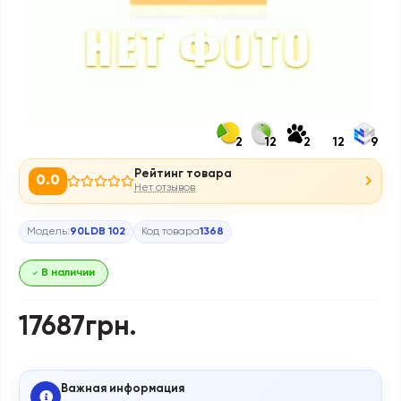
2
12
2
12
9
Рейтинг товара
0.0
Нет отзывов
Модель:
90LDB 102
Код товара
1368
В наличии
17687грн.
Важная информация