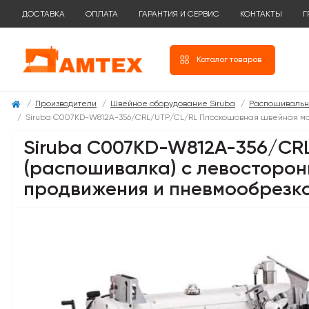
ДОСТАВКА
ОПЛАТА
ГАРАНТИЯ И СЕРВИС
КОНТАКТЫ
Г
Каталог товаров
Производители
Швейное оборудование Siruba
Распошивальн
Siruba C007KD-W812A-356/CRL/UTP/CL/RL Плоскошовная швейная ма
Siruba C007KD-W812A-356/CR
(распошивалка) с левосторон
продвижения и пневмообрезко