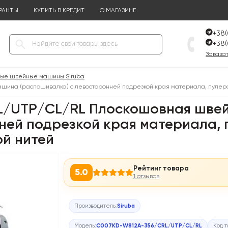
РАНТЫ
КУПИТЬ В КРЕДИТ
О МАГАЗИНЕ
+38(
+38(
Заказат
ые швейные машины Siruba
шина (распошивалка) с левосторонней подрезкой края материала, пулеро
L/UTP/CL/RL Плоскошовная шве
ней подрезкой края материала, 
й нитей
Рейтинг товара
5.0
1 отзывов
Производитель:
Siruba
Модель:
C007KD-W812A-356/CRL/UTP/CL/RL
Код 