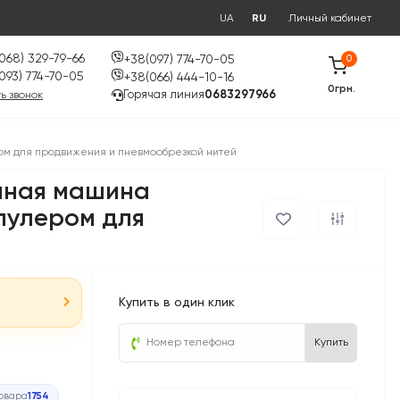
UA
RU
Личный кабинет
068) 329-79-66
+38(097) 774-70-05
0
093) 774-70-05
+38(066) 444-10-16
0грн.
Горячая линия
0683297966
ь звонок
м для продвижения и пневмообрезкой нитей
йная машина
пулером для
Купить в один клик
Купить
товара
1754