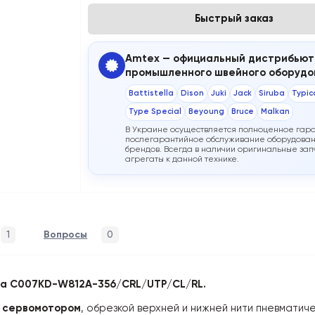
Быстрый заказ
Amtex — официальный дистрибьют
промышленного швейного оборудо
Battistella
Dison
Juki
Jack
Siruba
Typic
Type Special
Beyoung
Bruce
Malkan
В Украине осуществляется полноценное гар
послегарантийное обслуживание оборудован
брендов. Всегда в наличии оригинальные запч
агрегаты к данной технике.
1
Вопросы
0
ba C007KD-W812A-356/CRL/UTP/CL/RL.
 сервомотором
, обрезкой верхней и нижней нити пневмати