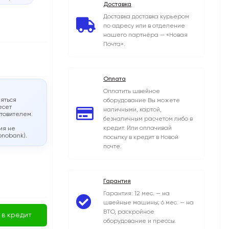
Доставка
Доставка доставка курьером
по адресу или в отделение
нашего партнёра — «Новая
Почта».
Оплата
Оплатить швейное
яться
оборудование Вы можете
есет
наличными, картой,
отовителем.
безналичным расчетом либо в
кредит. Или оплачивай
ия не
onobank).
посылку в кредит в Новой
почте.
Гарантия
Гарантия: 12 мес. — на
швейные машины; 6 мес. — на
ВТО, раскройное
 в кредит
оборудование и прессы.