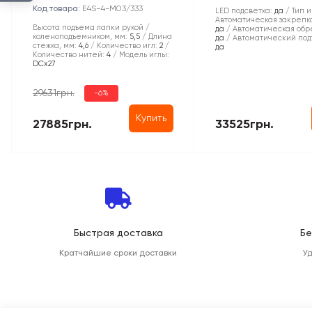
Код товара:
E4S-4-M03/333
LED подсветка:
да
Тип и
Автоматическая закрепка
Высота подъема лапки рукой /
да
Автоматическая обре
коленоподъемником, мм:
5,5
Длина
да
Автоматический под
стежка, мм:
4,6
Количество игл:
2
да
Количество нитей:
4
Модель иглы:
DCx27
29631грн.
-6%
Купить
27885грн.
33525грн.
Быстрая доставка
Бе
Кратчайшие сроки доставки
У