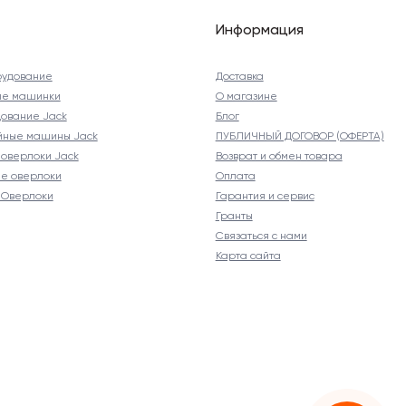
Информация
рудование
Доставка
ые машинки
О магазине
ование Jack
Блог
йные машины Jack
ПУБЛИЧНЫЙ ДОГОВОР (ОФЕРТА)
оверлоки Jack
Возврат и обмен товара
е оверлоки
Оплата
Оверлоки
Гарантия и сервис
Гранты
Связаться с нами
Карта сайта