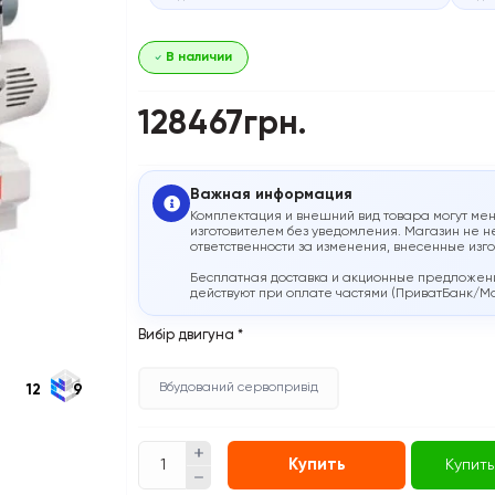
В наличии
128467грн.
Важная информация
Комплектация и внешний вид товара могут мен
изготовителем без уведомления. Магазин не н
ответственности за изменения, внесенные изг
Бесплатная доставка и акционные предложен
действуют при оплате частями (ПриватБанк/M
Вибір двигуна
*
Вбудований сервопривід
12
9
Купить
Купить