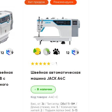
Хит продаж
Рекомендуем
12
9
2
12
2
12
9
1
вейная
Швейная автоматическая
B с
машина JACK A4C
ного
В наличии
Код товара:
A4C-С
Вес, кг:
36
Тип иглы:
DBx1 11-18#
Длина стежка, мм:
5
Количество
нитей:
2
Подъем лапки (мм):
5-13