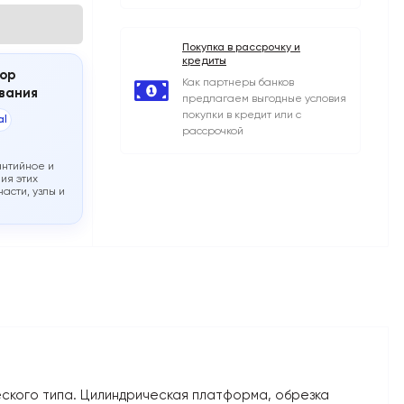
Покупка в рассрочку и
кредиты
ор
Как партнеры банков
вания
предлагаем выгодные условия
покупки в кредит или с
al
рассрочкой
антийное и
ия этих
асти, узлы и
ческого типа. Цилиндрическая платформа, обрезка