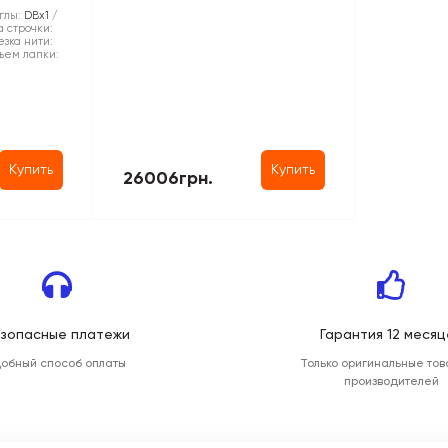
глы:
DBx1
 строчки:
зка нити:
ъем лапки:
Купить
Купить
26006грн.
зопасные платежи
Гарантия 12 месяц
добный способ оплаты
Только оригинальные тов
производителей