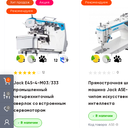
Хит продаж
Акция
Рекомендуем
Рекомендуем
2
12
2
12
9
2
12
2
12
0
0
Jack E4S-4-M03/333
Прямострочная ш
промышленный
машина Jack A5E-
0
четырехниточный
чипом искусствен
оверлок со встроенным
интеллекта
0
сервомотором
В наличии
В наличии
Код товара:
A5E-B