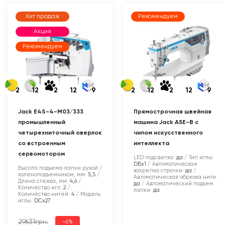
Хит продаж
Рекомендуем
Акция
Рекомендуем
2
12
2
12
9
2
12
2
12
9
Jack E4S-4-M03/333
Прямострочная швейная
промышленный
машина Jack A5E-B с
четырехниточный оверлок
чипом искусственного
со встроенным
интеллекта
сервомотором
LED подсветка:
да
Тип иглы:
DBx1
Автоматическая
Высота подъема лапки рукой /
закрепка строчки:
да
коленоподъемником, мм:
5,5
Автоматическая обрезка нити:
Длина стежка, мм:
4,6
да
Автоматический подъем
Количество игл:
2
лапки:
да
Количество нитей:
4
Модель
иглы:
DCx27
29631грн.
-6%