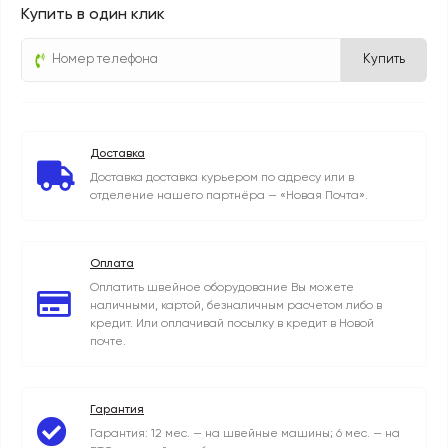
Купить в один клик
Купить
Доставка
Доставка доставка курьером по адресу или в
отделение нашего партнёра — «Новая Почта».
Оплата
Оплатить швейное оборудование Вы можете
наличными, картой, безналичным расчетом либо в
кредит. Или оплачивай посылку в кредит в Новой
почте.
Гарантия
Гарантия: 12 мес. — на швейные машины; 6 мес. — на