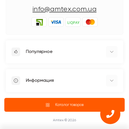
info@amtex.com.ua
Популярное
Гладильное оборудование
Бытовые швейные машинки
Информация
Швейное оборудование Jack
Петельные швейные машины Jack
Доставка
Промышленные оверлоки Jack
О магазине
Каталог товаров
Четырехниточные оверлоки
Блог
Промышленные Оверлоки
ПУБЛИЧНЫЙ ДОГОВОР (ОФЕРТА)
Amtex © 2026
Возврат и обмен товара