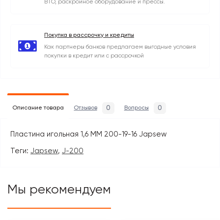
ВТО, раскройное оборудование и прессы.
Покупка в рассрочку и кредиты
Как партнеры банков предлагаем выгодные условия
покупки в кредит или с рассрочкой
0
0
Описание товара
Отзывов
Вопросы
Пластина игольная 1,6 MM 200-19-16 Japsew
Теги:
Japsew
,
J-200
Мы рекомендуем