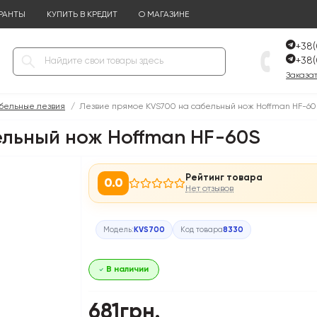
РАНТЫ
КУПИТЬ В КРЕДИТ
О МАГАЗИНЕ
+38(
+38(
Заказат
бельные лезвия
Лезвие прямое KVS700 на сабельный нож Hoffman HF-60
ельный нож Hoffman HF-60S
Рейтинг товара
0.0
Нет отзывов
Модель:
KVS700
Код товара
8330
В наличии
681грн.