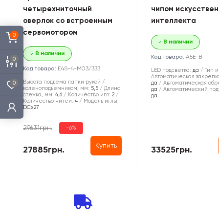
четырехниточный
чипом искусствен
оверлок со встроенным
интеллекта
сервомотором
0
В наличии
В наличии
Код товара:
A5E-B
0
Код товара:
E4S-4-M03/333
LED подсветка:
да
Тип и
Автоматическая закрепка
Высота подъема лапки рукой /
0
да
Автоматическая обре
коленоподъемником, мм:
5,5
Длина
да
Автоматический под
стежка, мм:
4,6
Количество игл:
2
да
Количество нитей:
4
Модель иглы:
DCx27
29631грн.
-6%
Купить
27885грн.
33525грн.