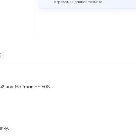
агрегаты к данной технике.
0
й нож Hoffman HF-60S.
ину.