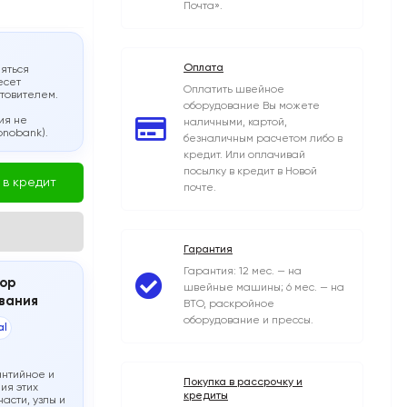
Почта».
Оплата
яться
есет
Оплатить швейное
отовителем.
оборудование Вы можете
ия не
наличными, картой,
onobank).
безналичным расчетом либо в
кредит. Или оплачивай
посылку в кредит в Новой
 в кредит
почте.
Гарантия
Гарантия: 12 мес. — на
ор
швейные машины; 6 мес. — на
вания
ВТО, раскройное
оборудование и прессы.
al
антийное и
Покупка в рассрочку и
ия этих
кредиты
асти, узлы и