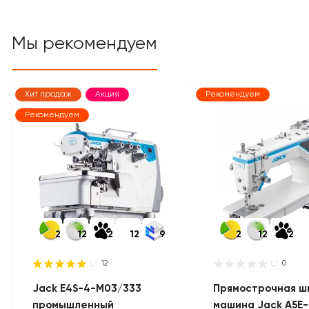
Мы рекомендуем
Хит продаж
Акция
Рекомендуем
Рекомендуем
2
12
2
12
9
2
12
2
12
0
Jack E4S-4-M03/333
Прямострочная ш
промышленный
машина Jack A5E-