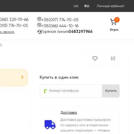
UA
RU
Личный кабинет
068) 329-79-66
+38(097) 774-70-05
0
093) 774-70-05
+38(066) 444-10-16
0грн.
Горячая линия
0683297966
ь звонок
S
Купить в один клик
Купить
Доставка
Доставка доставка курьером
по адресу или в отделение
нашего партнёра — «Новая