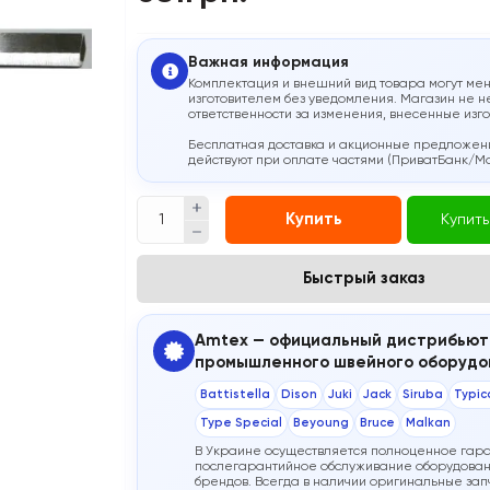
Важная информация
Комплектация и внешний вид товара могут мен
изготовителем без уведомления. Магазин не н
ответственности за изменения, внесенные изг
Бесплатная доставка и акционные предложен
действуют при оплате частями (ПриватБанк/M
Купить
Купить
Быстрый заказ
Amtex — официальный дистрибьют
промышленного швейного оборудо
Battistella
Dison
Juki
Jack
Siruba
Typic
Type Special
Beyoung
Bruce
Malkan
В Украине осуществляется полноценное гар
послегарантийное обслуживание оборудован
брендов. Всегда в наличии оригинальные запч