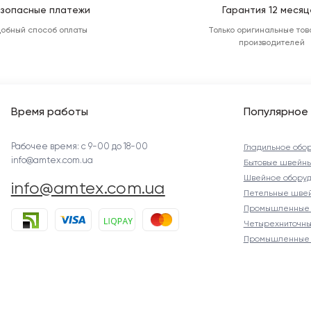
зопасные платежи
Гарантия 12 месяц
добный способ оплаты
Только оригинальные тов
производителей
Время работы
Популярное
Рабочее время: с 9-00 до 18-00
Гладильное обо
info@amtex.com.ua
Бытовые швейн
Швейное оборуд
info@amtex.com.ua
Петельные шве
Промышленные 
Четырехниточны
Промышленные 