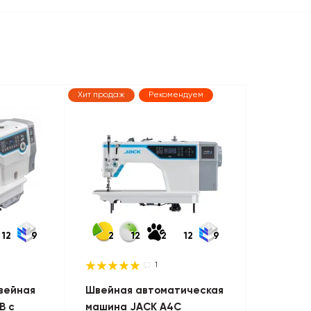
Хит продаж
Рекомендуем
12
9
2
12
2
12
9
1
вейная
Швейная автоматическая
B с
машина JACK A4C