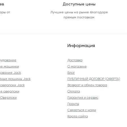
ев
Доступные цены
ары от
Лучшие цены на рынке благодаря
прямым поставкам
Информация
рудование
Доставка
ые машинки
О магазине
ование Jack
Блог
йные машины Jack
ПУБЛИЧНЫЙ ДОГОВОР (ОФЕРТА)
оверлоки Jack
Возврат и обмен товара
е оверлоки
Оплата
Оверлоки
Гарантия и сервис
Гранты
Связаться с нами
Карта сайта