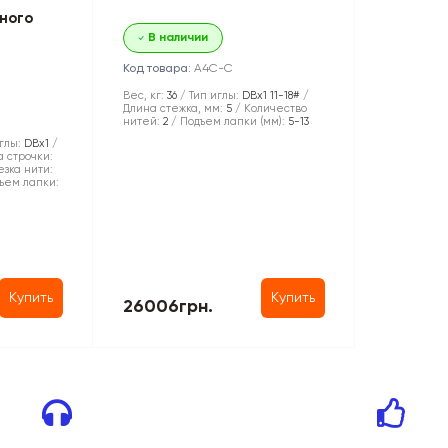
ного
В наличии
Код товара:
A4C-С
Вес, кг:
36
Тип иглы:
DBx1 11-18#
Длина стежка, мм:
5
Количество
нитей:
2
Подъем лапки (мм):
5-13
глы:
DBx1
 строчки:
зка нити:
ъем лапки:
Купить
Купить
26006грн.