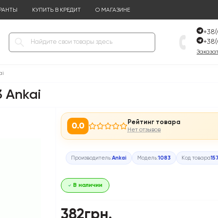
РАНТЫ
КУПИТЬ В КРЕДИТ
О МАГАЗИНЕ
+38(
+38(
Заказат
ai
 Ankai
Рейтинг товара
0.0
Нет отзывов
Производитель:
Ankai
Модель:
1083
Код товара
15
В наличии
382грн.