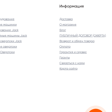
Информация
рудование
Доставка
ые машинки
О магазине
ование Jack
Блог
йные машины Jack
ПУБЛИЧНЫЙ ДОГОВОР (ОФЕРТА)
оверлоки Jack
Возврат и обмен товара
е оверлоки
Оплата
Оверлоки
Гарантия и сервис
Гранты
Связаться с нами
Карта сайта