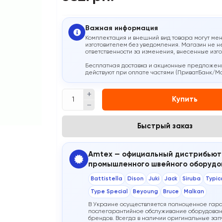
Важная информация
Комплектация и внешний вид товара могут мен
изготовителем без уведомления. Магазин не н
ответственности за изменения, внесенные изг
Бесплатная доставка и акционные предложен
действуют при оплате частями (ПриватБанк/M
Купить
Быстрый заказ
Amtex — официальный дистрибьют
промышленного швейного оборудо
Battistella
Dison
Juki
Jack
Siruba
Typic
Type Special
Beyoung
Bruce
Malkan
В Украине осуществляется полноценное гар
послегарантийное обслуживание оборудован
брендов. Всегда в наличии оригинальные запч