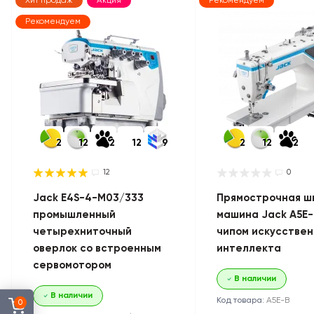
Хит продаж
Акция
Рекомендуем
Рекомендуем
2
12
2
12
9
2
12
2
12
0
Jack E4S-4-M03/333
Прямострочная ш
промышленный
машина Jack A5E-
четырехниточный
чипом искусствен
оверлок со встроенным
интеллекта
сервомотором
В наличии
В наличии
Код товара:
A5E-B
0