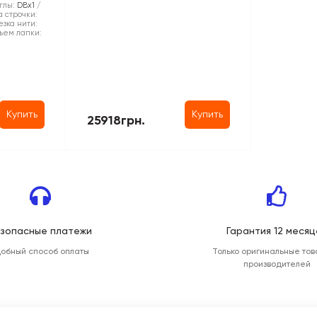
глы:
DBx1
 строчки:
зка нити:
ъем лапки:
Купить
Купить
25918грн.
зопасные платежи
Гарантия 12 месяц
добный способ оплаты
Только оригинальные тов
производителей