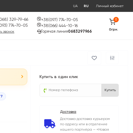
UA
RU
Личный кабинет
068) 329-79-66
+38(097) 774-70-05
0
093) 774-70-05
+38(066) 444-10-16
0грн.
Горячая линия
0683297966
ь звонок
Купить в один клик
Купить
77
Доставка
Доставка доставка курьером
по адресу или в отделение
нашего партнёра — «Новая