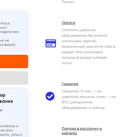
Почта».
Оплата
яться
есет
Оплатить швейное
отовителем.
оборудование Вы можете
ия не
наличными, картой,
onobank).
безналичным расчетом либо в
кредит. Или оплачивай
посылку в кредит в Новой
почте.
Гарантия
Гарантия: 12 мес. — на
ор
швейные машины; 6 мес. — на
вания
ВТО, раскройное
оборудование и прессы.
al
антийное и
Покупка в рассрочку и
ия этих
кредиты
асти, узлы и