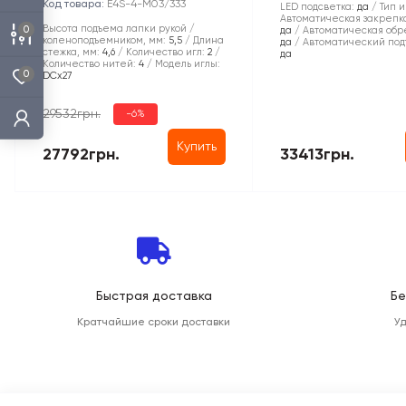
Код товара:
E4S-4-M03/333
LED подсветка:
да
Тип и
Автоматическая закрепка
Высота подъема лапки рукой /
0
да
Автоматическая обре
коленоподъемником, мм:
5,5
Длина
да
Автоматический под
стежка, мм:
4,6
Количество игл:
2
да
Количество нитей:
4
Модель иглы:
0
DCx27
29532грн.
-6%
Купить
27792грн.
33413грн.
Быстрая доставка
Бе
Кратчайшие сроки доставки
У