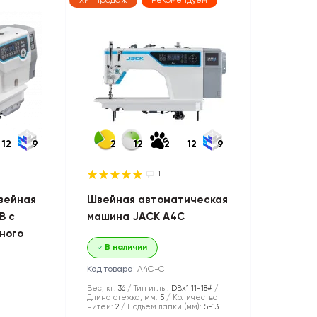
Хит продаж
Рекомендуем
12
9
2
12
2
12
9
1
вейная
Швейная автоматическая
B с
машина JACK A4C
ного
В наличии
Код товара:
A4C-С
Вес, кг:
36
Тип иглы:
DBx1 11-18#
Длина стежка, мм:
5
Количество
нитей:
2
Подъем лапки (мм):
5-13