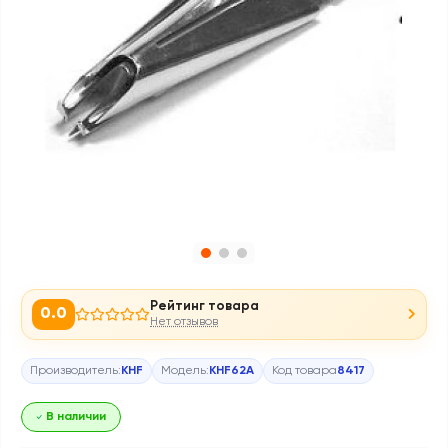
Рейтинг товара
0.0
Нет отзывов
Производитель:
KHF
Модель:
KHF62A
Код товара
8417
В наличии