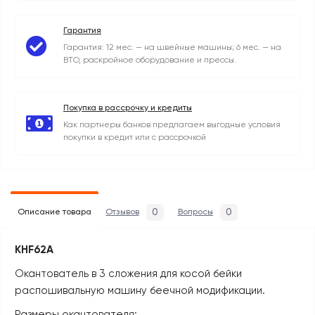
Гарантия
Гарантия: 12 мес. — на швейные машины; 6 мес. — на
ВТО, раскройное оборудование и прессы.
Покупка в рассрочку и кредиты
Как партнеры банков предлагаем выгодные условия
покупки в кредит или с рассрочкой
0
0
Описание товара
Отзывов
Вопросы
KHF62A
Окантователь в 3 сложения для косой бейки
распошивальную машину беечной модификации.
Размеры окантователя: