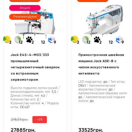
Акция
Рекомендуем
2
12
2
12
9
2
12
2
12
9
Jack E4S-4-M03/333
Прямострочная швейная
промышленный
машина Jack A5E-B с
четырехниточный оверлок
чипом искусственного
со встроенным
интеллекта
сервомотором
LED подсветка:
да
Тип иглы:
DBx1
Автоматическая
Высота подъема лапки рукой /
закрепка строчки:
да
коленоподъемником, мм:
5,5
Автоматическая обрезка нити:
Длина стежка, мм:
4,6
да
Автоматический подъем
Количество игл:
2
лапки:
да
Количество нитей:
4
Модель
иглы:
DCx27
29631грн.
-6%
27885грн.
33525грн.