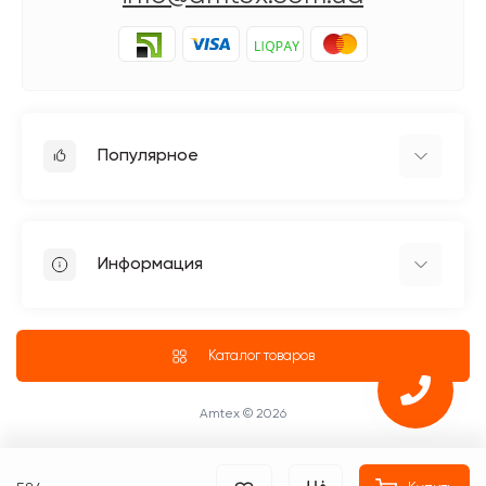
Популярное
Гладильное оборудование
Бытовые швейные машинки
Информация
Швейное оборудование Jack
Петельные швейные машины Jack
Доставка
Промышленные оверлоки Jack
О магазине
Каталог товаров
Четырехниточные оверлоки
Блог
Промышленные Оверлоки
ПУБЛИЧНЫЙ ДОГОВОР (ОФЕРТА)
Amtex © 2026
Возврат и обмен товара
Оплата