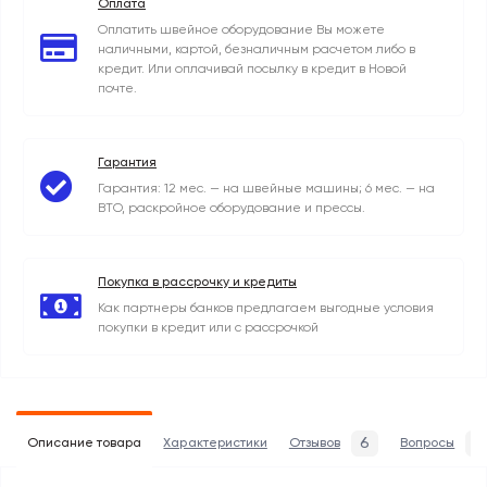
Оплата
Оплатить швейное оборудование Вы можете
наличными, картой, безналичным расчетом либо в
кредит. Или оплачивай посылку в кредит в Новой
почте.
Гарантия
Гарантия: 12 мес. — на швейные машины; 6 мес. — на
ВТО, раскройное оборудование и прессы.
Покупка в рассрочку и кредиты
Как партнеры банков предлагаем выгодные условия
покупки в кредит или с рассрочкой
6
0
Описание товара
Характеристики
Отзывов
Вопросы