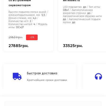
со встроенным
интеллекта
сервомотором
LED подсветка:
да
Тип иглы:
DBx1
Автоматическая
Высота подъема лапки рукой /
закрепка строчки:
да
коленоподъемником, мм:
5,5
Автоматическая обрезка нити:
Длина стежка, мм:
4,6
да
Автоматический подъем
Количество игл:
2
лапки:
да
Количество нитей:
4
Модель
иглы:
DCx27
29631грн.
-6%
27885грн.
33525грн.
Быстрая доставка
Кратчайшие сроки доставки