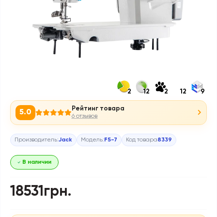
2
12
2
12
9
Рейтинг товара
5.0
6 отзывов
Производитель:
Jack
Модель:
F5-7
Код товара
8339
В наличии
18531грн.