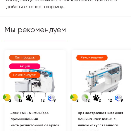
выгодной цене можно на нашем сайте. Для этого
добавьте товар в корзину.
Мы рекомендуем
Хит продаж
Рекомендуем
Акция
Рекомендуем
2
12
2
12
9
2
12
2
12
9
Jack E4S-4-M03/333
Прямострочная швейная
промышленный
машина Jack A5E-B с
четырехниточный оверлок
чипом искусственного