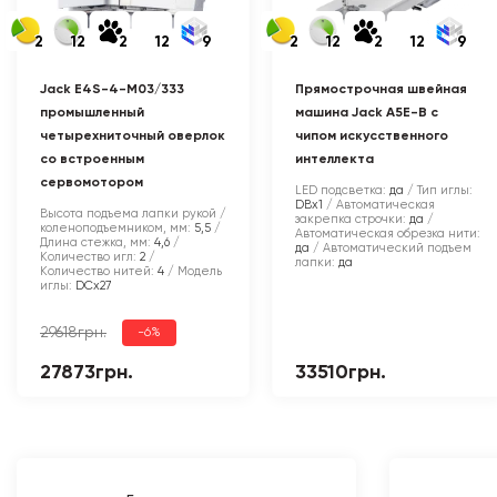
2
12
2
12
9
2
12
2
12
9
Jack E4S-4-M03/333
Прямострочная швейная
промышленный
машина Jack A5E-B с
четырехниточный оверлок
чипом искусственного
со встроенным
интеллекта
сервомотором
LED подсветка:
да
Тип иглы:
DBx1
Автоматическая
Высота подъема лапки рукой /
закрепка строчки:
да
коленоподъемником, мм:
5,5
Автоматическая обрезка нити:
Длина стежка, мм:
4,6
да
Автоматический подъем
Количество игл:
2
лапки:
да
Количество нитей:
4
Модель
иглы:
DCx27
29618грн.
-6%
27873грн.
33510грн.