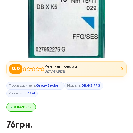
Рейтинг товара
0.0
Нет отзывов
Производитель:
Groz-Beckert
Модель:
DBxK5 FFG
Код товара
1861
В наличии
76грн.