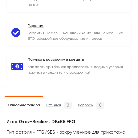
почте.
Гарантия
Гарантия: 12 мес. — на швейные машины; 6 мес. — на
ВТО, раскройное оборудование и прессы.
Покупка в рассрочку и кредиты
Как партнеры банков предлагаем выгодные условия
покупки в кредит или с рассрочкой
0
0
Описание товара
Отзывов
Вопросы
Игла Groz-Beckert DBxK5 FFG
Тип острия - FFG/SES - закругленное для трикотажа.