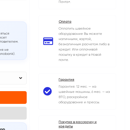
Почта».
Оплата
Оплатить швейное
яться
оборудование Вы можете
есет
наличными, картой,
отовителем.
безналичным расчетом либо в
кредит. Или оплачивай
ия не
onobank).
посылку в кредит в Новой
почте.
Гарантия
Гарантия: 12 мес. — на
швейные машины; 6 мес. — на
ВТО, раскройное
оборудование и прессы.
Покупка в рассрочку и
кредиты
ор