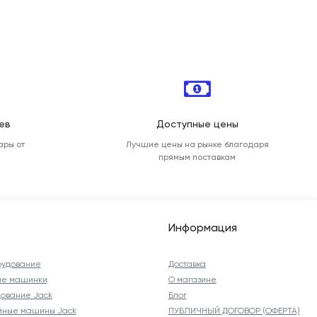
ев
Доступные цены
ары от
Лучшие цены на рынке благодаря
прямым поставкам
Информация
рудование
Доставка
ые машинки
О магазине
ование Jack
Блог
йные машины Jack
ПУБЛИЧНЫЙ ДОГОВОР (ОФЕРТА)