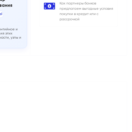
Как партнеры банков
вания
предлагаем выгодные условия
al
покупки в кредит или с
рассрочкой
антийное и
ия этих
асти, узлы и