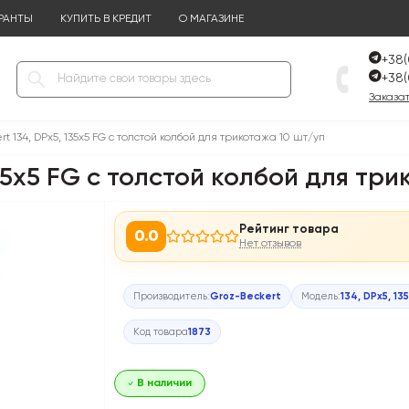
РАНТЫ
КУПИТЬ В КРЕДИТ
О МАГАЗИНЕ
+38(
+38(
Заказат
t 134, DPx5, 135x5 FG с толстой колбой для трикотажа 10 шт/уп
135x5 FG с толстой колбой для тр
Рейтинг товара
0.0
Нет отзывов
Производитель:
Groz-Beckert
Модель:
134, DPx5, 13
Код товара
1873
В наличии