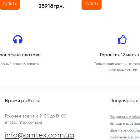
Купить
Купить
25918грн.
зопасные платежи
Гарантия 12 месяц
добный способ оплаты
Только оригинальные тов
производителей
Время работы
Популярное
Рабочее время: с 9-00 до 18-00
Гладильное обо
info@amtex.com.ua
Бытовые швейн
Швейное оборуд
info@amtex.com.ua
Петельные шве