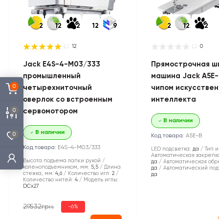
2
12
2
12
9
2
12
2
12
0
Jack E4S-4-M03/333
Прямострочная ш
промышленный
машина Jack A5E-
0
четырехниточный
чипом искусствен
оверлок со встроенным
интеллекта
0
сервомотором
В наличии
В наличии
0
Код товара:
A5E-B
Код товара:
E4S-4-M03/333
LED подсветка:
да
Тип и
Автоматическая закрепка
Высота подъема лапки рукой /
да
Автоматическая обре
коленоподъемником, мм:
5,5
Длина
да
Автоматический под
стежка, мм:
4,6
Количество игл:
2
да
Количество нитей:
4
Модель иглы:
DCx27
29532грн.
-6%