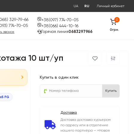
UA
RU
Личный кабинет
068) 329-79-66
+38(097) 774-70-05
0
093) 774-70-05
+38(066) 444-10-16
0грн.
Горячая линия
0683297966
ь звонок
икотажа 10 шт/уп
Купить в один клик
Купить
5x5 FG
Доставка
Доставка доставка курьером
по адресу или в отделение
нашего партнёра — «Новая