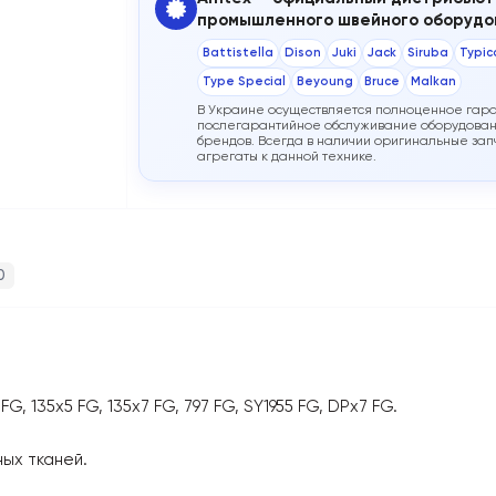
промышленного швейного оборудо
Battistella
Dison
Juki
Jack
Siruba
Typic
Type Special
Beyoung
Bruce
Malkan
В Украине осуществляется полноценное гар
послегарантийное обслуживание оборудован
брендов. Всегда в наличии оригинальные запч
агрегаты к данной технике.
0
G, 135x5 FG, 135x7 FG, 797 FG, SY1955 FG, DPx7 FG.
ных тканей.