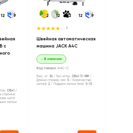
12
9
2
12
2
12
9
1
вейная
Швейная автоматическая
B с
машина JACK A4C
ного
В наличии
Код товара:
A4C-С
Вес, кг:
36
Тип иглы:
DBx1 11-18#
Длина стежка, мм:
5
Количество
нитей:
2
Подъем лапки (мм):
5-13
глы:
DBx1
 строчки:
зка нити:
ъем лапки: