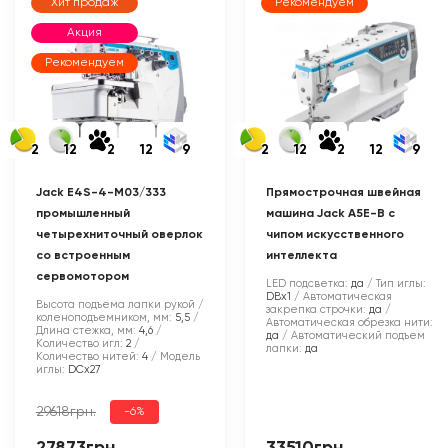
Хит продаж
Рекомендуем
Акция
Рекомендуем
2
12
2
12
9
2
12
2
12
9
Jack E4S-4-M03/333
Прямострочная швейная
промышленный
машина Jack A5E-B с
четырехниточный оверлок
чипом искусственного
со встроенным
интеллекта
сервомотором
LED подсветка:
да
Тип иглы:
DBx1
Автоматическая
Высота подъема лапки рукой /
закрепка строчки:
да
коленоподъемником, мм:
5,5
Автоматическая обрезка нити:
Длина стежка, мм:
4,6
да
Автоматический подъем
Количество игл:
2
лапки:
да
Количество нитей:
4
Модель
иглы:
DCx27
29618грн.
-6%