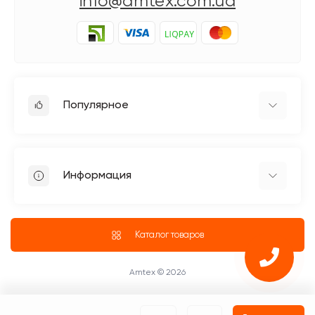
info@amtex.com.ua
Популярное
Гладильное оборудование
Бытовые швейные машинки
Информация
Швейное оборудование Jack
Петельные швейные машины Jack
Доставка
Промышленные оверлоки Jack
О магазине
Каталог товаров
Четырехниточные оверлоки
Блог
Промышленные Оверлоки
ПУБЛИЧНЫЙ ДОГОВОР (ОФЕРТА)
Amtex © 2026
Возврат и обмен товара
Оплата