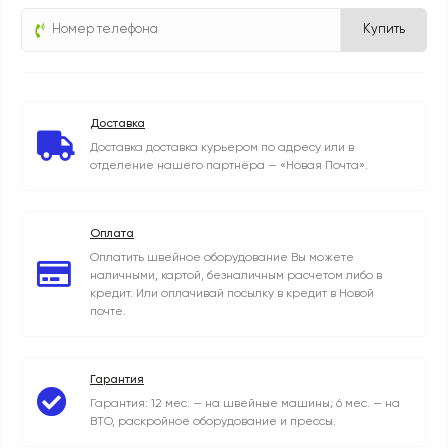
Купить
Доставка
Доставка доставка курьером по адресу или в
отделение нашего партнёра — «Новая Почта».
Оплата
Оплатить швейное оборудование Вы можете
наличными, картой, безналичным расчетом либо в
кредит. Или оплачивай посылку в кредит в Новой
почте.
Гарантия
Гарантия: 12 мес. — на швейные машины; 6 мес. — на
ВТО, раскройное оборудование и прессы.