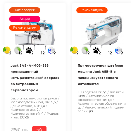
Хит продаж
Рекомендуем
Акция
Рекомендуем
2
12
2
12
9
2
12
2
12
9
Jack E4S-4-M03/333
Прямострочная швейная
промышленный
машина Jack A5E-B с
четырехниточный оверлок
чипом искусственного
со встроенным
интеллекта
сервомотором
LED подсветка:
да
Тип иглы:
DBx1
Автоматическая
Высота подъема лапки рукой /
закрепка строчки:
да
коленоподъемником, мм:
5,5
Автоматическая обрезка нити:
Длина стежка, мм:
4,6
да
Автоматический подъем
Количество игл:
2
лапки:
да
Количество нитей:
4
Модель
иглы:
DCx27
29631грн.
-6%