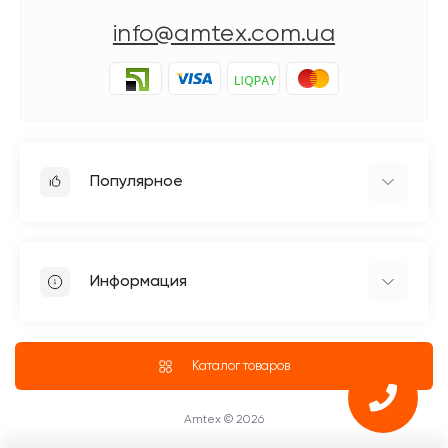
info@amtex.com.ua
Популярное
Гладильное оборудование
Бытовые швейные машинки
Информация
Швейное оборудование Jack
Петельные швейные машины Jack
Доставка
Промышленные оверлоки Jack
О магазине
Каталог товаров
Четырехниточные оверлоки
Блог
Промышленные Оверлоки
ПУБЛИЧНЫЙ ДОГОВОР (ОФЕРТА)
Amtex © 2026