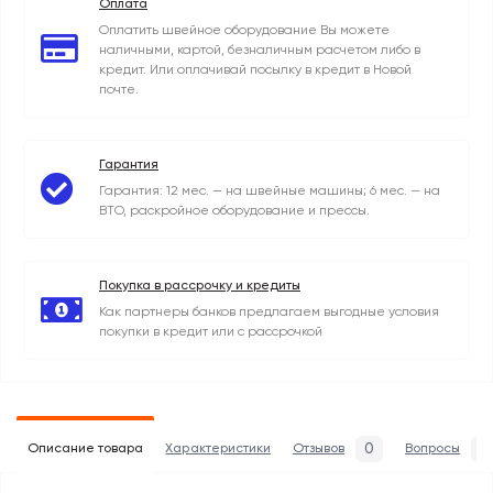
Оплата
Оплатить швейное оборудование Вы можете
наличными, картой, безналичным расчетом либо в
кредит. Или оплачивай посылку в кредит в Новой
почте.
Гарантия
Гарантия: 12 мес. — на швейные машины; 6 мес. — на
ВТО, раскройное оборудование и прессы.
Покупка в рассрочку и кредиты
Как партнеры банков предлагаем выгодные условия
покупки в кредит или с рассрочкой
0
0
Описание товара
Характеристики
Отзывов
Вопросы