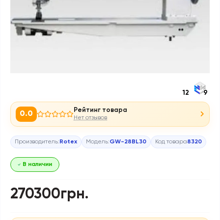
12
9
Рейтинг товара
0.0
Нет отзывов
Производитель:
Rotex
Модель:
GW-28BL30
Код товара
8320
В наличии
270300грн.