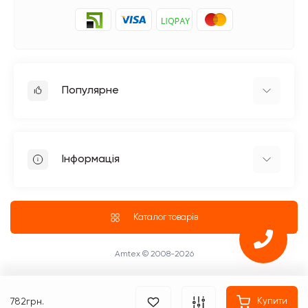
Популярне
Прасувальне обладнання
Побутові швейні машинки
Інформація
Швейне обладнання Jack
Петельні швейні машини Jack
Доставка
Промислові оверлоки Jack
Про магазин
Каталог товарів
Чотириниткові оверлоки
Блог
Промислові Оверлоки
ПУБЛІЧНИЙ ДОГОВІР (ОФЕРТА)
Amtex © 2008-2026
Повернення та обмін товару
Оплата
782грн.
Купити