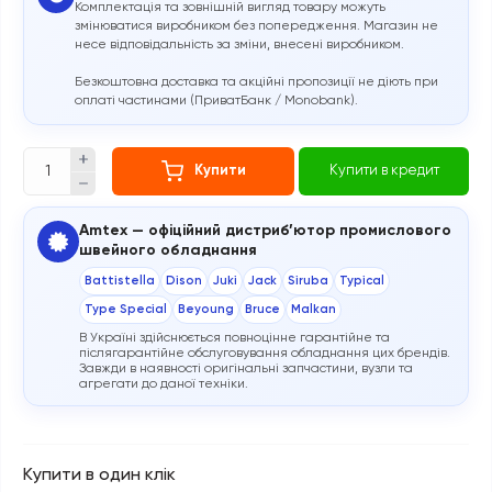
Комплектація та зовнішній вигляд товару можуть
змінюватися виробником без попередження. Магазин не
несе відповідальність за зміни, внесені виробником.
Безкоштовна доставка та акційні пропозиції не діють при
оплаті частинами (ПриватБанк / Monobank).
Купити
Купити в кредит
Amtex — офіційний дистриб’ютор промислового
швейного обладнання
Battistella
Dison
Juki
Jack
Siruba
Typical
Type Special
Beyoung
Bruce
Malkan
В Україні здійснюється повноцінне гарантійне та
післягарантійне обслуговування обладнання цих брендів.
Завжди в наявності оригінальні запчастини, вузли та
агрегати до даної техніки.
Купити в один клік