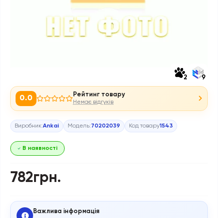
2
9
Рейтинг товару
0.0
Немає відгуків
Виробник:
Ankai
Модель:
70202039
Код товару
1543
В наявності
782грн.
Важлива інформація