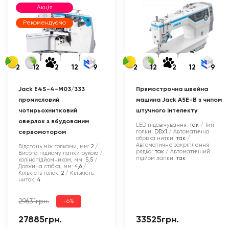
Акція
Рекомендуємо
2
12
2
12
9
2
12
2
12
9
Jack E4S-4-M03/333
Прямострочна швейна
промисловий
машина Jack A5E-B з чипом
чотирьохнитковий
штучного інтелекту
оверлок з вбудованим
LED підсвічування:
так
Тип
голки:
DBx1
Автоматична
сервомотором
обрізка нитки:
так
Автоматичне закріплення
Відстань між голками, мм:
2
рядка:
так
Автоматичний
Висота підйому лапки рукою /
підйом лапки:
так
колінопідйомником, мм:
5,5
Довжина стібка, мм:
4,6
Кількість голок:
2
Кількість
ниток:
4
29631грн.
-6%
27885грн.
33525грн.