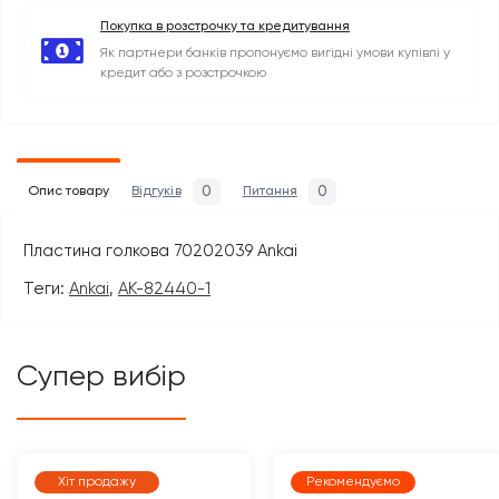
Покупка в розстрочку та кредитування
Як партнери банків пропонуємо вигідні умови купівлі у
кредит або з розстрочкою
0
0
Опис товару
Відгуків
Питання
Пластина голкова 70202039 Ankai
Теги:
Ankai
,
AK-82440-1
Супер вибір
Хіт продажу
Рекомендуємо