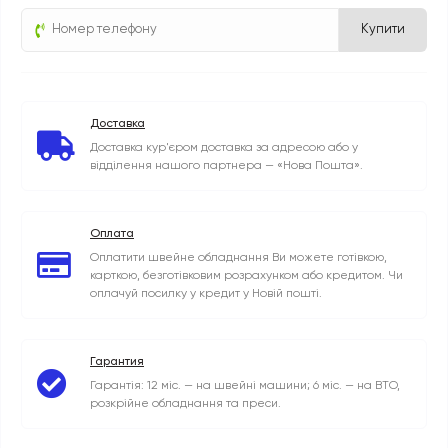
Купити
Доставка
Доставка кур'єром доставка за адресою або у
відділення нашого партнера — «Нова Пошта».
Оплата
Оплатити швейне обладнання Ви можете готівкою,
карткою, безготівковим розрахунком або кредитом. Чи
оплачуй посилку у кредит у Новій пошті.
Гарантия
Гарантія: 12 міс. — на швейні машини; 6 міс. — на ВТО,
розкрійне обладнання та преси.