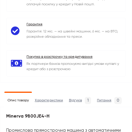
оплачуй посилку у кредит у Новій пошті.
Гарантия
Гарантія: 12 міс. — на швейні машини; 6 міс. — на ВТО,
розкрійне обладнання та преси.
Покупка в розстрочку та кредитування
Як партнери банків пропонуємо вигідні умови купівлі у
кредит або з розстрочкою
1
0
Опис товару
Характеристики
Відгуків
Питання
Minerva 9800JE4-H
Промислова прямострочна машина з автоматичними