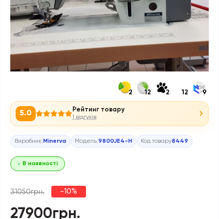
2
12
2
12
9
Рейтинг товару
5.0
1 відгуків
Виробник:
Minerva
Модель:
9800JE4-H
Код товару
8449
В наявності
-10%
31050грн.
27900грн.