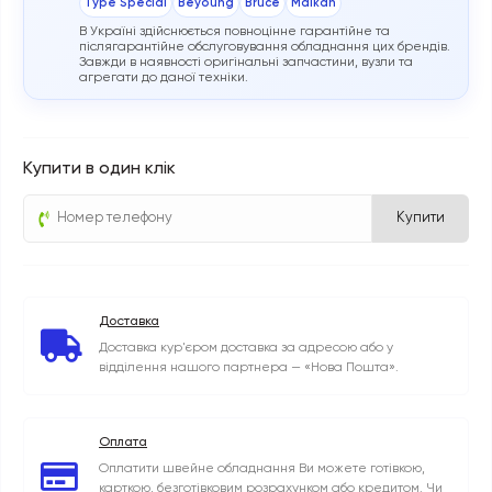
Type Special
Beyoung
Bruce
Malkan
В Україні здійснюється повноцінне гарантійне та
післягарантійне обслуговування обладнання цих брендів.
Завжди в наявності оригінальні запчастини, вузли та
агрегати до даної техніки.
Купити в один клік
Купити
Доставка
Доставка кур'єром доставка за адресою або у
відділення нашого партнера — «Нова Пошта».
Оплата
Оплатити швейне обладнання Ви можете готівкою,
карткою, безготівковим розрахунком або кредитом. Чи