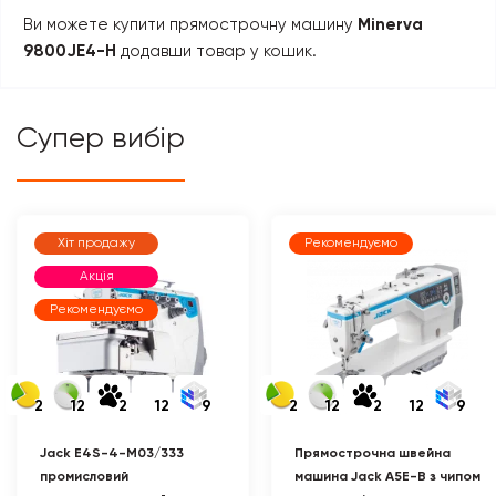
Ви можете купити прямострочну машину
Minerva
9800JE4-H
додавши товар у кошик.
Супер вибір
Хіт продажу
Рекомендуємо
Акція
Рекомендуємо
2
12
2
12
9
2
12
2
12
9
Jack E4S-4-M03/333
Прямострочна швейна
промисловий
машина Jack A5E-B з чипом