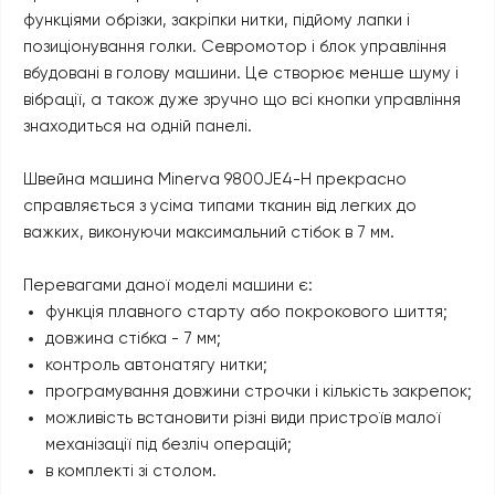
функціями обрізки, закріпки нитки, підйому лапки і
позиціонування голки. Севромотор і блок управління
вбудовані в голову машини. Це створює менше шуму і
вібрації, а також дуже зручно що всі кнопки управління
знаходиться на одній панелі.
Швейна машина Minerva 9800JE4-H прекрасно
справляється з усіма типами тканин від легких до
важких, виконуючи максимальний стібок в 7 мм.
Перевагами даної моделі машини є:
функція плавного старту або покрокового шиття;
довжина стібка - 7 мм;
контроль автонатягу нитки;
програмування довжини строчки і кількість закрепок;
можливість встановити різні види пристроїв малої
механізації під безліч операцій;
в комплекті зі столом.