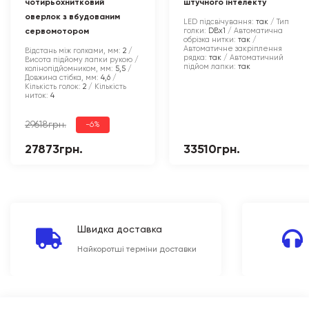
чотирьохнитковий
штучного інтелекту
оверлок з вбудованим
LED підсвічування:
так
Тип
голки:
DBx1
Автоматична
сервомотором
обрізка нитки:
так
Автоматичне закріплення
Відстань між голками, мм:
2
рядка:
так
Автоматичний
Висота підйому лапки рукою /
підйом лапки:
так
колінопідйомником, мм:
5,5
Довжина стібка, мм:
4,6
Кількість голок:
2
Кількість
ниток:
4
29618грн.
-6%
27873грн.
33510грн.
Швидка доставка
Найкоротші терміни доставки