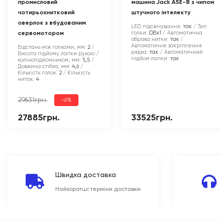
промисловий
машина Jack A5E-B з чипом
чотирьохнитковий
штучного інтелекту
оверлок з вбудованим
LED підсвічування:
так
Тип
голки:
DBx1
Автоматична
сервомотором
обрізка нитки:
так
Автоматичне закріплення
Відстань між голками, мм:
2
рядка:
так
Автоматичний
Висота підйому лапки рукою /
підйом лапки:
так
колінопідйомником, мм:
5,5
Довжина стібка, мм:
4,6
Кількість голок:
2
Кількість
ниток:
4
29631грн.
-6%
27885грн.
33525грн.
Швидка доставка
Найкоротші терміни доставки