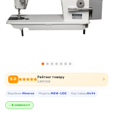
Рейтинг товару
5.0
6 відгуків
Виробник:
Minerva
Модель:
M818-1JDE
Код товару
8496
В наявності