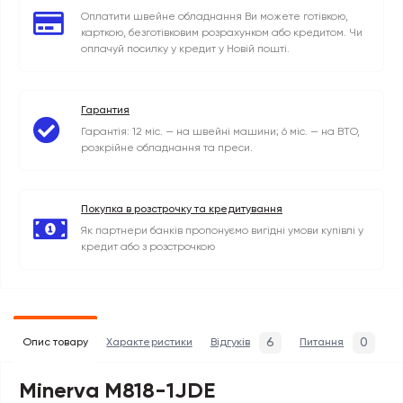
Оплатити швейне обладнання Ви можете готівкою,
карткою, безготівковим розрахунком або кредитом. Чи
оплачуй посилку у кредит у Новій пошті.
Гарантия
Гарантія: 12 міс. — на швейні машини; 6 міс. — на ВТО,
розкрійне обладнання та преси.
Покупка в розстрочку та кредитування
Як партнери банків пропонуємо вигідні умови купівлі у
кредит або з розстрочкою
6
0
Опис товару
Характеристики
Відгуків
Питання
Minerva M818-1JDE