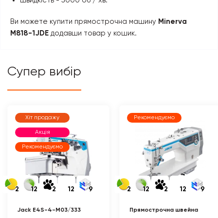
швидкість - 5000 об / хв.
Ви можете купити прямострочна машину
Minerva
M818-1JDE
додавши товар у кошик.
Супер вибір
Хіт продажу
Рекомендуємо
Акція
Рекомендуємо
2
12
2
12
9
2
12
2
12
9
Jack E4S-4-M03/333
Прямострочна швейна