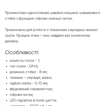
Промислова одноголкова швейна машина човникового
стібка з функцією обрізки нижньої нитки.
Призначена для роботи з тканинами середньо-важкої
групи. Працює м'яко і тихо завдяки ергономічному
дизайну.
Особливості
:
кількість голок - 1;
тип голки - DРx5;
довжина стібка - 8 мм;
тканини - середні, важкі;
підйом лапки - 5/13 мм;
вбудований сервомотор;
обрізка нитки;
LED-підсвітка в поле шиття;