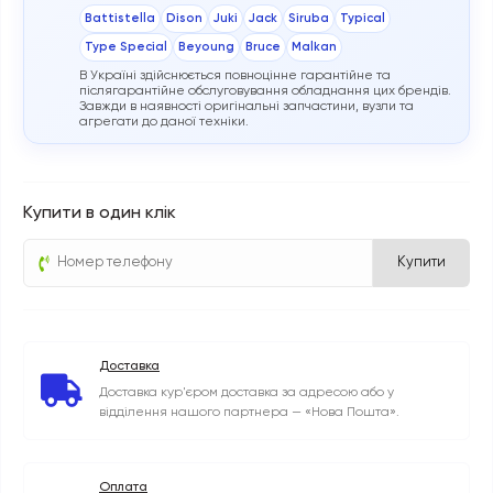
Battistella
Dison
Juki
Jack
Siruba
Typical
Type Special
Beyoung
Bruce
Malkan
В Україні здійснюється повноцінне гарантійне та
післягарантійне обслуговування обладнання цих брендів.
Завжди в наявності оригінальні запчастини, вузли та
агрегати до даної техніки.
Купити в один клік
Купити
Доставка
Доставка кур'єром доставка за адресою або у
відділення нашого партнера — «Нова Пошта».
Оплата