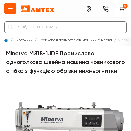
0
Виробники
Промислові прямостібкові машини Мінерва
Minerva
Minerva M818-1JDE Промислова
одноголкова швейна машина човникового
стібка з функцією обрізки нижньої нитки