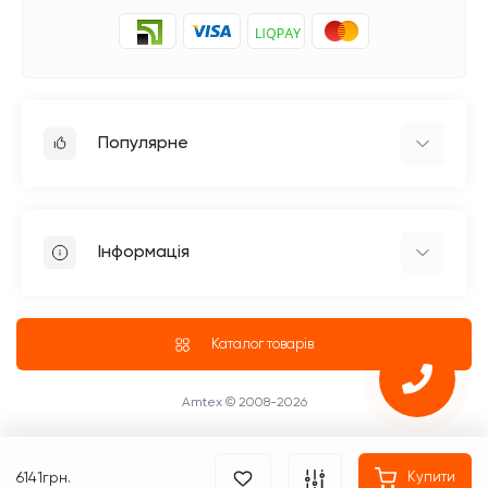
Популярне
Прасувальне обладнання
Побутові швейні машинки
Інформація
Швейне обладнання Jack
Петельні швейні машини Jack
Доставка
Промислові оверлоки Jack
Про магазин
Каталог товарів
Чотириниткові оверлоки
Блог
Промислові Оверлоки
ПУБЛІЧНИЙ ДОГОВІР (ОФЕРТА)
Amtex © 2008-2026
Повернення та обмін товару
Оплата
6141грн.
Купити