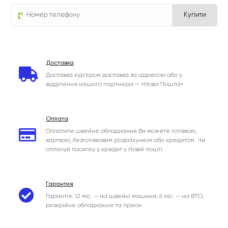
Купити
Доставка
Доставка кур'єром доставка за адресою або у
відділення нашого партнера — «Нова Пошта».
Оплата
Оплатити швейне обладнання Ви можете готівкою,
карткою, безготівковим розрахунком або кредитом. Чи
оплачуй посилку у кредит у Новій пошті.
Гарантия
Гарантія: 12 міс. — на швейні машини; 6 міс. — на ВТО,
розкрійне обладнання та преси.