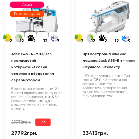
Акція
Рекомендуємо
2
12
2
12
9
2
12
2
12
9
Jack E4S-4-M03/333
Прямострочна швейна
промисловий
машина Jack A5E-B з чипом
чотирьохнитковий
штучного інтелекту
оверлок з вбудованим
LED підсвічування:
так
Тип
голки:
DBx1
Автоматична
сервомотором
обрізка нитки:
так
Автоматичне закріплення
Відстань між голками, мм:
2
рядка:
так
Автоматичний
Висота підйому лапки рукою /
підйом лапки:
так
колінопідйомником, мм:
5,5
Довжина стібка, мм:
4,6
Кількість голок:
2
Кількість
ниток:
4
29532грн.
-6%
27792грн.
33413грн.