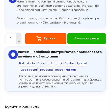
Комплектація та зовнішній вигляд товару можуть
змінюватися виробником без попередження. Магазин не
несе відповідальність за зміни, внесені виробником.
Безкоштовна доставка та акційні пропозиції не діють при
оплаті частинами (ПриватБанк / Monobank).
Купити
Купити в кредит
Amtex — офіційний дистриб’ютор промислового
швейного обладнання
Battistella
Dison
Juki
Jack
Siruba
Typical
Type Special
Beyoung
Bruce
Malkan
В Україні здійснюється повноцінне гарантійне та
післягарантійне обслуговування обладнання цих брендів.
Завжди в наявності оригінальні запчастини, вузли та
агрегати до даної техніки.
Купити в один клік