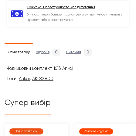
Покупка в розстрочку та кредитування
Як партнери банків пропонуємо вигідні умови купівлі у
кредит або з розстрочкою
0
0
Опис товару
Відгуків
Питання
Човниковий комплект 1613 Ankai
Теги:
Ankai
,
AK-82800
Супер вибір
Хіт продажу
Рекомендуємо