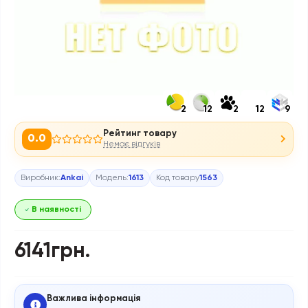
2
12
2
12
9
Рейтинг товару
0.0
Немає відгуків
Виробник:
Ankai
Модель:
1613
Код товару
1563
В наявності
6141грн.
Важлива інформація