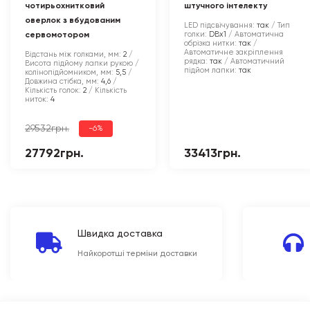
чотирьохнитковий
штучного інтелекту
оверлок з вбудованим
LED підсвічування:
так
Тип
голки:
DBx1
Автоматична
сервомотором
обрізка нитки:
так
Автоматичне закріплення
Відстань між голками, мм:
2
рядка:
так
Автоматичний
Висота підйому лапки рукою /
підйом лапки:
так
колінопідйомником, мм:
5,5
Довжина стібка, мм:
4,6
Кількість голок:
2
Кількість
ниток:
4
29532грн.
-6%
27792грн.
33413грн.
Швидка доставка
Найкоротші терміни доставки