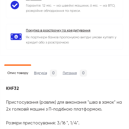
Гарантія: 12 міс. — на швейні машини; 6 міс. — на ВТО,
розкрійне обладнання та преси.
Покупка в розстрочку та кредитування
Як партнери банків пропонуємо вигідні умови купівлі у
кредит або з розстрочкою
0
0
Опис товару
Відгуків
Питання
KHF32
Пристосування (равлик) для виконання "шва в замок" на
2х голковій машині з П-подібною платформою.
Розміри пристосування: 3/16 ", 1/4".