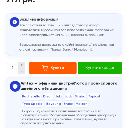
719грн.
Важлива інформація
Комплектація та зовнішній вигляд товару можуть
змінюватися виробником без попередження. Магазин не
несе відповідальність за зміни, внесені виробником.
Безкоштовна доставка та акційні пропозиції не діють при
оплаті частинами (ПриватБанк / Monobank).
Купити
Купити в кредит
Amtex — офіційний дистриб’ютор промислового
швейного обладнання
Battistella
Dison
Juki
Jack
Siruba
Typical
Type Special
Beyoung
Bruce
Malkan
В Україні здійснюється повноцінне гарантійне та
післягарантійне обслуговування обладнання цих брендів.
Завжди в наявності оригінальні запчастини, вузли та
агрегати до даної техніки.