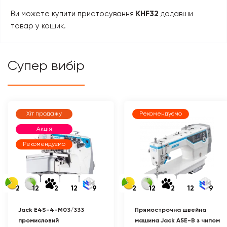
Ви можете купити пристосування
KHF32
додавши
товар у кошик.
Супер вибір
Хіт продажу
Рекомендуємо
Акція
Рекомендуємо
2
12
2
12
9
2
12
2
12
9
Jack E4S-4-M03/333
Прямострочна швейна
промисловий
машина Jack A5E-B з чипом