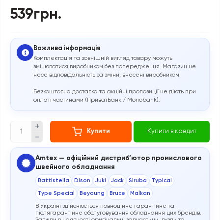
539грн.
Важлива інформація
Комплектація та зовнішній вигляд товару можуть
змінюватися виробником без попередження. Магазин не
несе відповідальність за зміни, внесені виробником.
Безкоштовна доставка та акційні пропозиції не діють при
оплаті частинами (ПриватБанк / Monobank).
Купити
Купити в кредит
Amtex — офіційний дистриб’ютор промислового
швейного обладнання
Battistella
Dison
Juki
Jack
Siruba
Typical
Type Special
Beyoung
Bruce
Malkan
В Україні здійснюється повноцінне гарантійне та
післягарантійне обслуговування обладнання цих брендів.