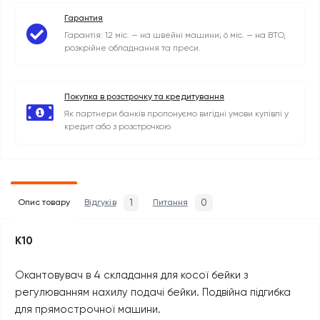
Гарантия
Гарантія: 12 міс. — на швейні машини; 6 міс. — на ВТО,
розкрійне обладнання та преси.
Покупка в розстрочку та кредитування
Як партнери банків пропонуємо вигідні умови купівлі у
кредит або з розстрочкою
1
0
Опис товару
Відгуків
Питання
K10
Окантовувач в 4 складання для косої бейки з
регулюванням нахилу подачі бейки. Подвійна підгибка
для прямострочної машини.