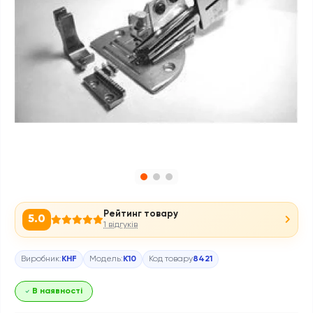
Рейтинг товару
5.0
1 відгуків
Виробник:
KHF
Модель:
K10
Код товару
8421
В наявності