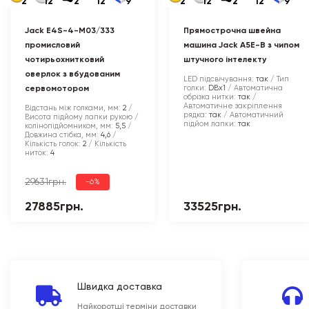
2
12
2
12
9
2
12
2
12
9
Jack E4S-4-M03/333
Прямострочна швейна
промисловий
машина Jack A5E-B з чипом
чотирьохнитковий
штучного інтелекту
оверлок з вбудованим
LED підсвічування:
так
Тип
голки:
DBx1
Автоматична
сервомотором
обрізка нитки:
так
Автоматичне закріплення
Відстань між голками, мм:
2
рядка:
так
Автоматичний
Висота підйому лапки рукою /
підйом лапки:
так
колінопідйомником, мм:
5,5
Довжина стібка, мм:
4,6
Кількість голок:
2
Кількість
ниток:
4
29631грн.
-6%
27885грн.
33525грн.
Швидка доставка
Найкоротші терміни доставки