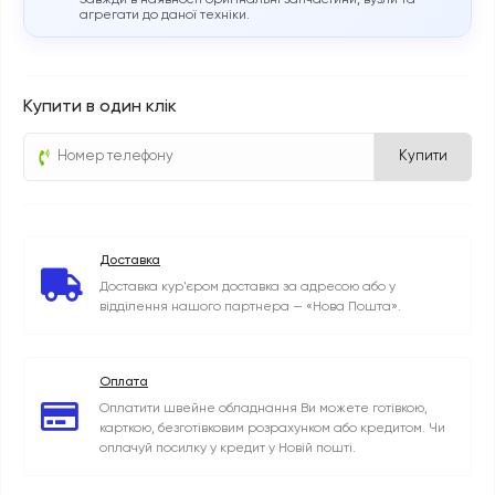
Завжди в наявності оригінальні запчастини, вузли та
агрегати до даної техніки.
Купити в один клік
Купити
Доставка
Доставка кур'єром доставка за адресою або у
відділення нашого партнера — «Нова Пошта».
Оплата
Оплатити швейне обладнання Ви можете готівкою,
карткою, безготівковим розрахунком або кредитом. Чи
оплачуй посилку у кредит у Новій пошті.