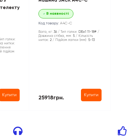
B з
машина JACK A4C-С
нтелекту
В наявності
Код товару:
A4C-С
Вага, кг:
36
Тип голки:
DBx1 11-18#
Довжина стібка, мм:
5
Кількість
Тип голки:
ниток:
2
Підйом лапки (мм):
5-13
ка нитки:
плення
й підйом
Купити
Купити
25918грн.