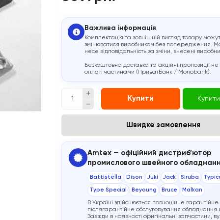
Важлива інформація
Комплектація та зовнішній вигляд товару можу
змінюватися виробником без попередження. М
несе відповідальність за зміни, внесені виробн
Безкоштовна доставка та акційні пропозиції не
оплаті частинами (ПриватБанк / Monobank).
Купити
Купити
Швидке замовлення
Amtex — офіційний дистриб’ютор
промислового швейного обладнан
Battistella
Dison
Juki
Jack
Siruba
Typic
Type Special
Beyoung
Bruce
Malkan
В Україні здійснюється повноцінне гарантійне
післягарантійне обслуговування обладнання ц
Завжди в наявності оригінальні запчастини, ву