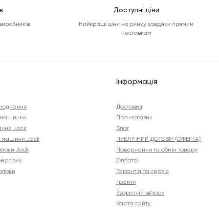
в
Доступні ціни
 виробників
Найкращі ціни на ринку завдяки прямим
поставкам
Інформація
ладнання
Доставка
і машинки
Про магазин
ння Jack
Блог
і машини Jack
ПУБЛІЧНИЙ ДОГОВІР (ОФЕРТА)
рлоки Jack
Повернення та обмін товару
верлоки
Оплата
рлоки
Гарантія та сервіс
Гранти
Зворотній зв'язок
Карта сайту