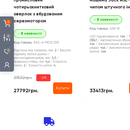
промисловий
машина Jack A5E-
чотирьохнитковий
чипом штучного і
оверлок з вбудованим
В наявності
сервомотором
0
Код товару:
A5E-B
В наявності
0
LED підсвічування:
так
DBx1
Автоматична обріз
Код товару:
E4S-4-M03/333
так
Автоматичне закрі
рядка:
так
Автоматични
0
Відстань між голками, мм:
2
Висота
лапки:
так
підйому лапки рукою /
колінопідйомником, мм:
5,5
Довжина стібка, мм:
4,6
Кількість
голок:
2
Кількість ниток:
4
29532грн.
-6%
Купити
27792грн.
33413грн.