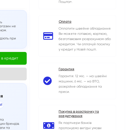
Пошта».
Оплата
ть
агазин не
Оплатити швейне обладнання
иком.
Ви можете готівкою, карткою,
 діють при
безготівковим розрахунком або
кредитом. Чи оплачуй посилку
у кредит у Новій пошті.
 в кредит
Гарантия
Гарантія: 12 міс. — на швейні
машини; 6 міс. — на ВТО,
розкрійне обладнання та
преси.
ня
al
Покупка в розстрочку та
кредитування
 та
Як партнери банків
их брендів.
зли та
пропонуємо вигідні умови