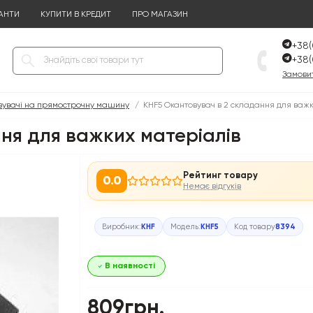
АНТИ
КУПИТИ В КРЕДИТ
ПРО МАГАЗИН
+38(
+38(
Замовит
вувачі на прямострочну машину
KHF5 Окантовувач в 2 складання для важк
ня для важких матеріалів
Рейтинг товару
0.0
Немає відгуків
Виробник:
KHF
Модель:
KHF5
Код товару
8394
В наявності
809грн.