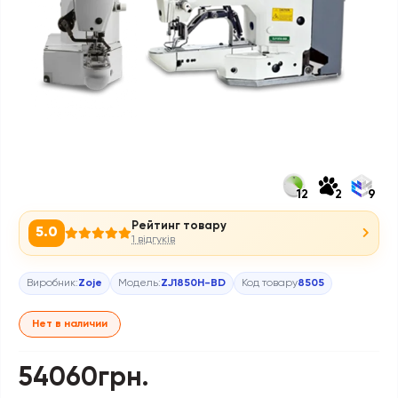
12
2
9
Рейтинг товару
5.0
1 відгуків
Виробник:
Zoje
Модель:
ZJ1850H-BD
Код товару
8505
Нет в наличии
54060грн.