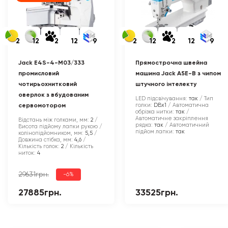
2
12
2
12
9
2
12
2
12
9
Jack E4S-4-M03/333
Прямострочна швейна
промисловий
машина Jack A5E-B з чипом
чотирьохнитковий
штучного інтелекту
оверлок з вбудованим
LED підсвічування:
так
Тип
голки:
DBx1
Автоматична
сервомотором
обрізка нитки:
так
Автоматичне закріплення
Відстань між голками, мм:
2
рядка:
так
Автоматичний
Висота підйому лапки рукою /
підйом лапки:
так
колінопідйомником, мм:
5,5
Довжина стібка, мм:
4,6
Кількість голок:
2
Кількість
ниток:
4
29631грн.
-6%
27885грн.
33525грн.