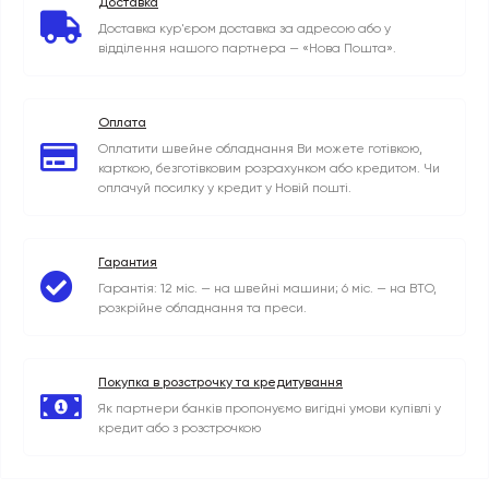
Доставка
Доставка кур'єром доставка за адресою або у
відділення нашого партнера — «Нова Пошта».
Оплата
Оплатити швейне обладнання Ви можете готівкою,
карткою, безготівковим розрахунком або кредитом. Чи
оплачуй посилку у кредит у Новій пошті.
Гарантия
Гарантія: 12 міс. — на швейні машини; 6 міс. — на ВТО,
розкрійне обладнання та преси.
Покупка в розстрочку та кредитування
Як партнери банків пропонуємо вигідні умови купівлі у
кредит або з розстрочкою