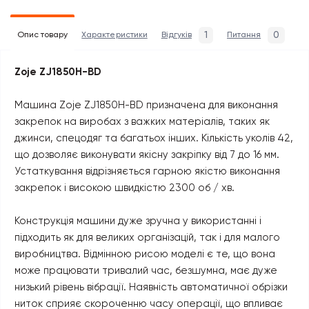
1
0
Опис товару
Характеристики
Відгуків
Питання
Zoje ZJ1850H-BD
Машина Zoje ZJ1850H-BD призначена для виконання
закрепок на виробах з важких матеріалів, таких як
джинси, спецодяг та багатьох інших. Кількість уколів 42,
що дозволяє виконувати якісну закріпку від 7 до 16 мм.
Устаткування відрізняється гарною якістю виконання
закрепок і високою швидкістю 2300 об / хв.
Конструкція машини дуже зручна у використанні і
підходить як для великих організацій, так і для малого
виробництва. Відмінною рисою моделі є те, що вона
може працювати тривалий час, безшумна, має дуже
низький рівень вібрації. Наявність автоматичної обрізки
ниток сприяє скороченню часу операції, що впливає