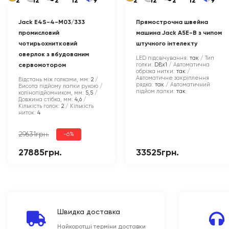
2
12
2
12
9
2
12
2
12
9
Jack E4S-4-M03/333
Прямострочна швейна
промисловий
машина Jack A5E-B з чипом
чотирьохнитковий
штучного інтелекту
оверлок з вбудованим
LED підсвічування:
так
Тип
голки:
DBx1
Автоматична
сервомотором
обрізка нитки:
так
Автоматичне закріплення
Відстань між голками, мм:
2
рядка:
так
Автоматичний
Висота підйому лапки рукою /
підйом лапки:
так
колінопідйомником, мм:
5,5
Довжина стібка, мм:
4,6
Кількість голок:
2
Кількість
ниток:
4
29631грн.
-6%
27885грн.
33525грн.
Швидка доставка
Найкоротші терміни доставки