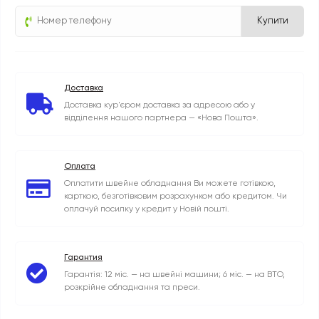
Купити
Доставка
Доставка кур'єром доставка за адресою або у
відділення нашого партнера — «Нова Пошта».
Оплата
Оплатити швейне обладнання Ви можете готівкою,
карткою, безготівковим розрахунком або кредитом. Чи
оплачуй посилку у кредит у Новій пошті.
Гарантия
Гарантія: 12 міс. — на швейні машини; 6 міс. — на ВТО,
розкрійне обладнання та преси.