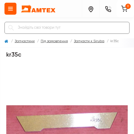
0
Запчастини
Під замовлення
Запчасти к Siruba
kr35c
kr35c