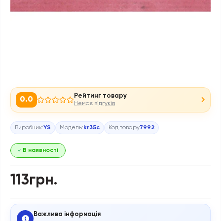
Рейтинг товару
0.0
Немає відгуків
Виробник:
YS
Модель:
kr35c
Код товару
7992
В наявності
113грн.
Важлива інформація