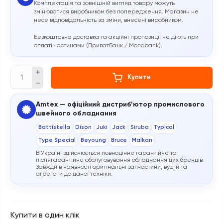
Комплектація та зовнішній вигляд товару можуть
змінюватися виробником без попередження. Магазин не
несе відповідальність за зміни, внесені виробником.
Безкоштовна доставка та акційні пропозиції не діють при
оплаті частинами (ПриватБанк / Monobank).
Купити
Amtex — офіційний дистриб’ютор промислового
швейного обладнання
Battistella
Dison
Juki
Jack
Siruba
Typical
Type Special
Beyoung
Bruce
Malkan
В Україні здійснюється повноцінне гарантійне та
післягарантійне обслуговування обладнання цих брендів.
Завжди в наявності оригінальні запчастини, вузли та
агрегати до даної техніки.
Купити в один клік