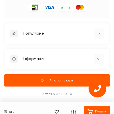
Популярне
Прасувальне обладнання
Побутові швейні машинки
Інформація
Швейне обладнання Jack
Петельні швейні машини Jack
Доставка
Промислові оверлоки Jack
Про магазин
Каталог товарів
Чотириниткові оверлоки
Блог
Промислові Оверлоки
ПУБЛІЧНИЙ ДОГОВІР (ОФЕРТА)
Amtex © 2008-2026
Повернення та обмін товару
Оплата
18грн.
Купити