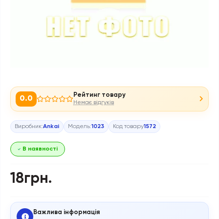
Рейтинг товару
0.0
Немає відгуків
Виробник:
Ankai
Модель:
1023
Код товару
1572
В наявності
18грн.
Важлива інформація