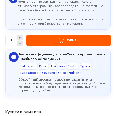
Комплектація та зовнішній вигляд товару можуть
змінюватися виробником без попередження. Магазин не
несе відповідальність за зміни, внесені виробником.
Безкоштовна доставка та акційні пропозиції не діють при
оплаті частинами (ПриватБанк / Monobank).
Купити
Amtex — офіційний дистриб’ютор промислового
швейного обладнання
Battistella
Dison
Juki
Jack
Siruba
Typical
Type Special
Beyoung
Bruce
Malkan
В Україні здійснюється повноцінне гарантійне та
післягарантійне обслуговування обладнання цих брендів.
Завжди в наявності оригінальні запчастини, вузли та
агрегати до даної техніки.
Купити в один клік