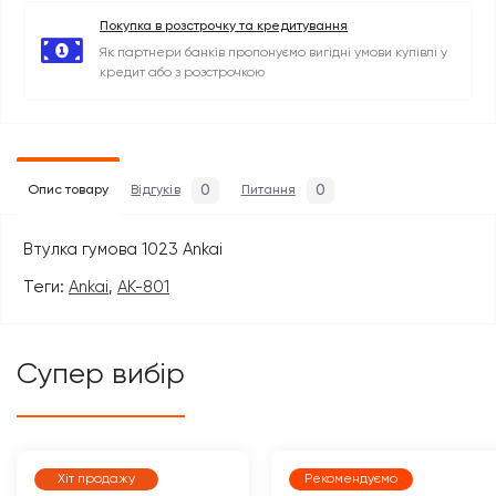
Покупка в розстрочку та кредитування
Як партнери банків пропонуємо вигідні умови купівлі у
кредит або з розстрочкою
0
0
Опис товару
Відгуків
Питання
Втулка гумова 1023 Ankai
Теги:
Ankai
,
AK-801
Супер вибір
Хіт продажу
Рекомендуємо