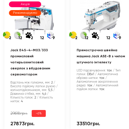
Акція
Рекомендуємо
2
12
2
12
9
2
12
2
12
9
Jack E4S-4-M03/333
Прямострочна швейна
промисловий
машина Jack A5E-B з чипом
чотирьохнитковий
штучного інтелекту
оверлок з вбудованим
LED підсвічування:
так
Тип
голки:
DBx1
Автоматична
сервомотором
обрізка нитки:
так
Автоматичне закріплення
Відстань між голками, мм:
2
рядка:
так
Автоматичний
Висота підйому лапки рукою /
підйом лапки:
так
колінопідйомником, мм:
5,5
Довжина стібка, мм:
4,6
Кількість голок:
2
Кількість
ниток:
4
29618грн.
-6%
27873грн.
33510грн.