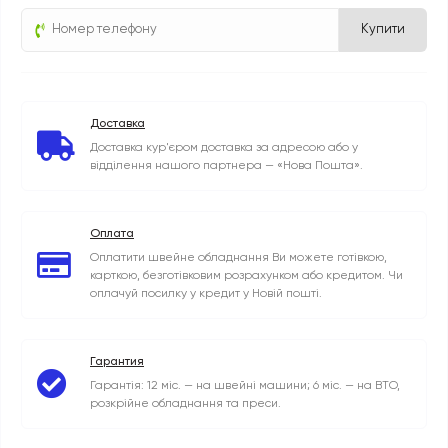
Купити
Доставка
Доставка кур'єром доставка за адресою або у
відділення нашого партнера — «Нова Пошта».
Оплата
Оплатити швейне обладнання Ви можете готівкою,
карткою, безготівковим розрахунком або кредитом. Чи
оплачуй посилку у кредит у Новій пошті.
Гарантия
Гарантія: 12 міс. — на швейні машини; 6 міс. — на ВТО,
розкрійне обладнання та преси.