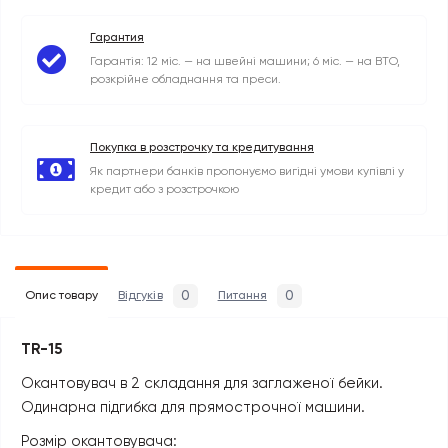
Гарантия
Гарантія: 12 міс. — на швейні машини; 6 міс. — на ВТО,
розкрійне обладнання та преси.
Покупка в розстрочку та кредитування
Як партнери банків пропонуємо вигідні умови купівлі у
кредит або з розстрочкою
0
0
Опис товару
Відгуків
Питання
TR-15
Окантовувач в 2 складання для заглаженої бейки.
Одинарна підгибка для прямострочної машини.
Розмір окантовувача: