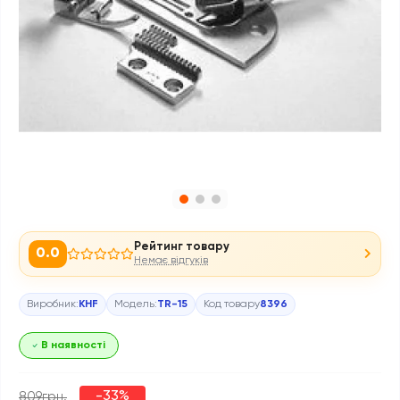
Рейтинг товару
0.0
Немає відгуків
Виробник:
KHF
Модель:
TR-15
Код товару
8396
В наявності
-33%
809грн.