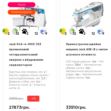
Акція
Рекомендуємо
2
12
2
12
9
2
12
2
12
9
Jack E4S-4-M03/333
Прямострочна швейна
промисловий
машина Jack A5E-B з чипом
чотирьохнитковий
штучного інтелекту
оверлок з вбудованим
LED підсвічування:
так
Тип
голки:
DBx1
Автоматична
сервомотором
обрізка нитки:
так
Автоматичне закріплення
Відстань між голками, мм:
2
рядка:
так
Автоматичний
Висота підйому лапки рукою /
підйом лапки:
так
колінопідйомником, мм:
5,5
Довжина стібка, мм:
4,6
Кількість голок:
2
Кількість
ниток:
4
29618грн.
-6%
27873грн.
33510грн.