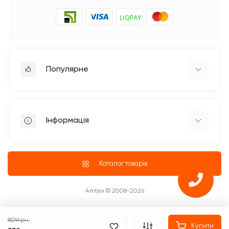
Популярне
Прасувальне обладнання
Побутові швейні машинки
Інформація
Швейне обладнання Jack
Петельні швейні машини Jack
Доставка
Промислові оверлоки Jack
Про магазин
Каталог товарів
Чотириниткові оверлоки
Блог
Промислові Оверлоки
ПУБЛІЧНИЙ ДОГОВІР (ОФЕРТА)
Amtex © 2008-2026
Повернення та обмін товару
Оплата
809грн.
Купити