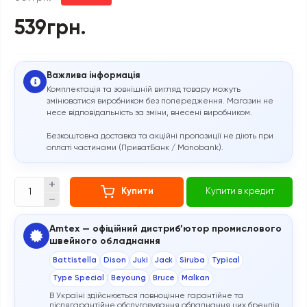
539грн.
Важлива інформація
Комплектація та зовнішній вигляд товару можуть
змінюватися виробником без попередження. Магазин не
несе відповідальність за зміни, внесені виробником.
Безкоштовна доставка та акційні пропозиції не діють при
оплаті частинами (ПриватБанк / Monobank).
Купити
Купити в кредит
Amtex — офіційний дистриб’ютор промислового
швейного обладнання
Battistella
Dison
Juki
Jack
Siruba
Typical
Type Special
Beyoung
Bruce
Malkan
В Україні здійснюється повноцінне гарантійне та
післягарантійне обслуговування обладнання цих брендів.