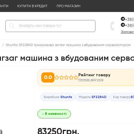
АНТИ
КУПИТИ В КРЕДИТ
ПРО МАГАЗИН
+38(
+38(
Замовит
Shunfa SF2284D трикрокова зигзаг машина з вбудованим сервомотором
игзаг машина з вбудованим сер
Рейтинг товару
0.0
Немає відгуків
Виробник:
Shunfa
Модель:
SF2284D
Код товару
8
В наявності
83250грн.