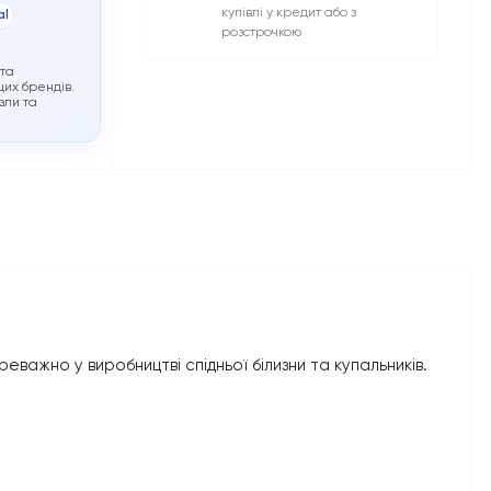
купівлі у кредит або з
al
розстрочкою
 та
их брендів.
зли та
еважно у виробництві спідньої білизни та купальників.