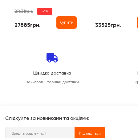
29631грн.
-6%
Купити
27885грн.
33525грн.
Швидка доставка
Найкоротші терміни доставки
З
Слідкуйте за новинками та акціями:
Підпишіться