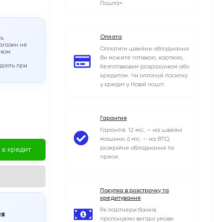
Пошта».
Оплата
ть
агазин не
Оплатити швейне обладнання
иком.
Ви можете готівкою, карткою,
 діють при
безготівковим розрахунком або
кредитом. Чи оплачуй посилку
у кредит у Новій пошті.
Гарантия
Гарантія: 12 міс. — на швейні
машини; 6 міс. — на ВТО,
розкрійне обладнання та
 в кредит
преси.
Покупка в розстрочку та
кредитування
Як партнери банків
ня
пропонуємо вигідні умови