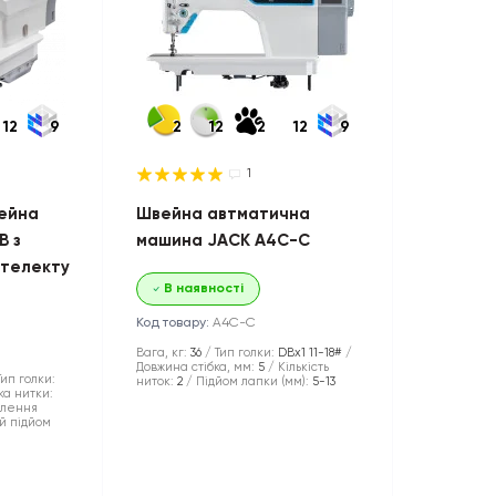
12
9
2
12
2
12
9
1
ейна
Швейна автматична
B з
машина JACK A4C-С
нтелекту
В наявності
Код товару:
A4C-С
Вага, кг:
36
Тип голки:
DBx1 11-18#
Довжина стібка, мм:
5
Кількість
Тип голки:
ниток:
2
Підйом лапки (мм):
5-13
ка нитки:
плення
й підйом