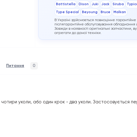
Battistella
Dison
Juki
Jack
Siruba
Typic
Type Special
Beyoung
Bruce
Malkan
В Україні здійснюється повноцінне гарантійне
післягарантійне обслуговування обладнання ц
Завжди в наявності оригінальні запчастини, ву
агрегати до даної техніки.
Питання
0
 чотири уколи, або один крок - два уколи. Застосовується пер