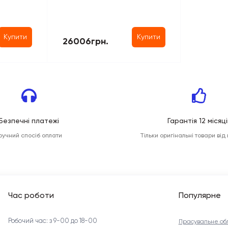
Купити
Купити
26006грн.
Безпечні платежі
Гарантія 12 місяці
ручний спосіб оплати
Тільки оригінальні товари від
Час роботи
Популярне
Робочий час: з 9-00 до 18-00
Прасувальне об