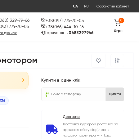
UA
RU
Особистий кабінет
068) 329-79-66
+38(097) 774-70-05
0
093) 774-70-05
+38(066) 444-10-16
0грн.
Гаряча лінія
0683297966
и дзвінок
вомотором
Купити в один клік
Купити
336
Доставка
Доставка кур'єром доставка за
адресою або у відділення
нашого партнера — «Нова