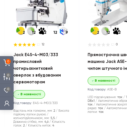
2
12
2
12
9
2
12
2
12
0
Jack E4S-4-M03/333
Прямострочна шв
промисловий
машина Jack A5E-
0
чотирьохнитковий
чипом штучного і
оверлок з вбудованим
0
В наявності
сервомотором
0
Код товару:
A5E-B
В наявності
LED підсвічування:
так
DBx1
Автоматична обріз
Код товару:
E4S-4-M03/333
так
Автоматичне закрі
рядка:
так
Автоматични
Відстань між голками, мм:
2
Висота
лапки:
так
підйому лапки рукою /
колінопідйомником, мм:
5,5
Довжина стібка, мм:
4,6
Кількість
голок:
2
Кількість ниток:
4