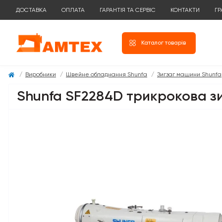
ДОСТАВКА
ОПЛАТА
ГАРАНТІЯ ТА СЕРВІС
КОНТАКТИ
ГР
Каталог товарів
Виробники
Швейне обладнання Shunfa
Зигзаг машини Shunfa
Shunfa SF2284D трикрокова з