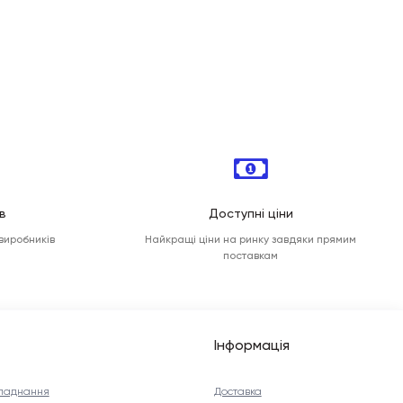
в
Доступні ціни
 виробників
Найкращі ціни на ринку завдяки прямим
поставкам
Інформація
ладнання
Доставка