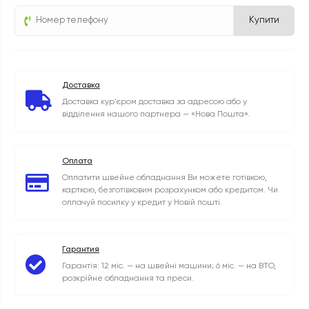
Купити
Доставка
Доставка кур'єром доставка за адресою або у
відділення нашого партнера — «Нова Пошта».
Оплата
Оплатити швейне обладнання Ви можете готівкою,
карткою, безготівковим розрахунком або кредитом. Чи
оплачуй посилку у кредит у Новій пошті.
Гарантия
Гарантія: 12 міс. — на швейні машини; 6 міс. — на ВТО,
розкрійне обладнання та преси.