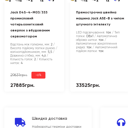
2
12
2
12
9
2
12
2
12
9
Jack E4S-4-M03/333
Прямострочна швейна
промисловий
машина Jack A5E-B з чипом
чотирьохнитковий
штучного інтелекту
оверлок з вбудованим
LED підсвічування:
так
Тип
голки:
DBx1
Автоматична
сервомотором
обрізка нитки:
так
Автоматичне закріплення
Відстань між голками, мм:
2
рядка:
так
Автоматичний
Висота підйому лапки рукою /
підйом лапки:
так
колінопідйомником, мм:
5,5
Довжина стібка, мм:
4,6
Кількість голок:
2
Кількість
ниток:
4
29631грн.
-6%
27885грн.
33525грн.
Швидка доставка
Найкоротші терміни доставки