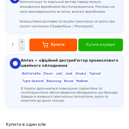
Комплектація та зовнішній вигляд товару можуть
змінюватися виробником без попередження. Магазин не
несе відповідальність за зміни, внесені виробником.
Безкоштовна доставка та акційні пропозиції не діють при
оплаті частинами (ПриватБанк / Monobank).
Купити
Купити в кредит
Amtex — офіційний дистриб’ютор промислового
швейного обладнання
Battistella
Dison
Juki
Jack
Siruba
Typical
Type Special
Beyoung
Bruce
Malkan
В Україні здійснюється повноцінне гарантійне та
післягарантійне обслуговування обладнання цих брендів.
Завжди в наявності оригінальні запчастини, вузли та
агрегати до даної техніки.
Купити в один клік