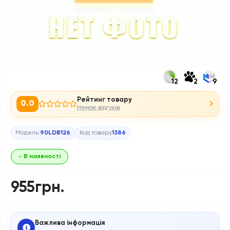
12
2
9
Рейтинг товару
0.0
Немає відгуків
Модель:
90LDB126
Код товару
1386
В наявності
955грн.
Важлива інформація