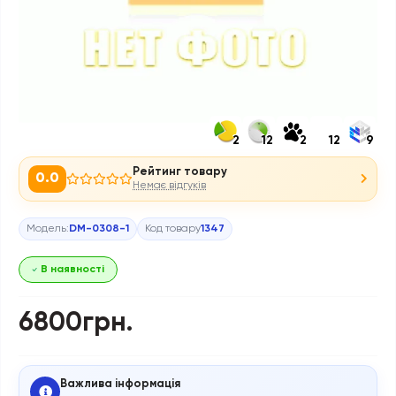
2
12
2
12
9
Рейтинг товару
0.0
Немає відгуків
Модель:
DM-0308-1
Код товару
1347
В наявності
6800грн.
Важлива інформація