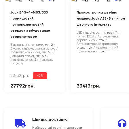
2
12
2
12
9
2
12
2
12
9
Jack E4S-4-M03/333
Прямострочна швейна
промисловий
машина Jack A5E-B з чипом
чотирьохнитковий
штучного інтелекту
оверлок з вбудованим
LED підсвічування:
так
Тип
голки:
DBx1
Автоматична
сервомотором
обрізка нитки:
так
Автоматичне закріплення
Відстань між голками, мм:
2
рядка:
так
Автоматичний
Висота підйому лапки рукою /
підйом лапки:
так
колінопідйомником, мм:
5,5
Довжина стібка, мм:
4,6
Кількість голок:
2
Кількість
ниток:
4
29532грн.
-6%
27792грн.
33413грн.
Швидка доставка
Найкоротші терміни доставки