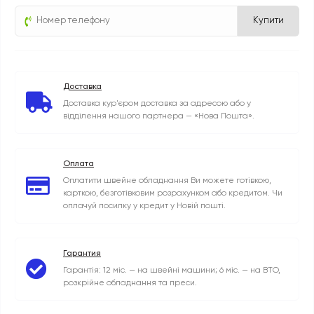
Купити
Доставка
Доставка кур'єром доставка за адресою або у
відділення нашого партнера — «Нова Пошта».
Оплата
Оплатити швейне обладнання Ви можете готівкою,
карткою, безготівковим розрахунком або кредитом. Чи
оплачуй посилку у кредит у Новій пошті.
Гарантия
Гарантія: 12 міс. — на швейні машини; 6 міс. — на ВТО,
розкрійне обладнання та преси.