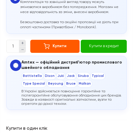
Комплектація та зовнішній вигляд товару можуть
змінюватися виробником без попередження. Магазин не
несе відповідальність за зміни, внесені виробником.
Безкоштовна доставка та акційні пропозиції не діють при
оплаті частинами (ПриватБанк / Monobank).
Купити
Купити в кредит
Amtex — офіційний дистриб’ютор промислового
швейного обладнання
Battistella
Dison
Juki
Jack
Siruba
Typical
Type Special
Beyoung
Bruce
Malkan
В Україні здійснюється повноцінне гарантійне та
післягарантійне обслуговування обладнання цих брендів.
Завжди в наявності оригінальні запчастини, вузли та
агрегати до даної техніки.
Купити в один клік