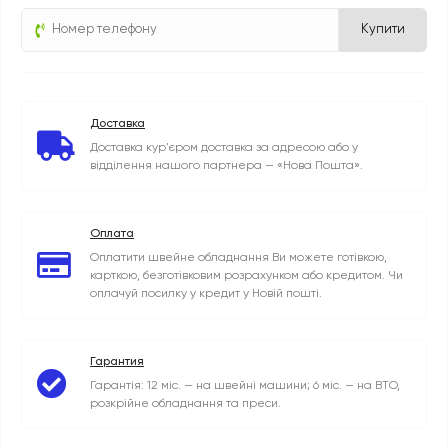
Купити
Доставка
Доставка кур'єром доставка за адресою або у
відділення нашого партнера — «Нова Пошта».
Оплата
Оплатити швейне обладнання Ви можете готівкою,
карткою, безготівковим розрахунком або кредитом. Чи
оплачуй посилку у кредит у Новій пошті.
Гарантия
Гарантія: 12 міс. — на швейні машини; 6 міс. — на ВТО,
розкрійне обладнання та преси.