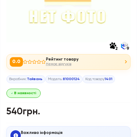
2
9
Рейтинг товару
0.0
Немає відгуків
Виробник:
Тайвань
Модель:
81000124
Код товару
1401
В наявності
540грн.
Важлива інформація