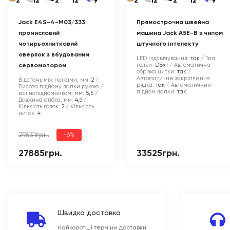
2
12
2
12
9
2
12
2
12
9
Jack E4S-4-M03/333
Прямострочна швейна
промисловий
машина Jack A5E-B з чипом
чотирьохнитковий
штучного інтелекту
оверлок з вбудованим
LED підсвічування:
так
Тип
голки:
DBx1
Автоматична
сервомотором
обрізка нитки:
так
Автоматичне закріплення
Відстань між голками, мм:
2
рядка:
так
Автоматичний
Висота підйому лапки рукою /
підйом лапки:
так
колінопідйомником, мм:
5,5
Довжина стібка, мм:
4,6
Кількість голок:
2
Кількість
ниток:
4
29631грн.
-6%
27885грн.
33525грн.
Швидка доставка
Найкоротші терміни доставки