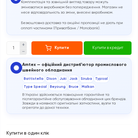
Комплектація та зовнішній вигляд товару можуть
змінюватися виробником без попередження. Магазин не
несе відповідальність за зміни, внесені виробником.
Безкоштовна доставка та акційні пропозиції не діють при
оплаті частинами (ПриватБанк / Monobank).
Купити
Купити в кредит
Amtex — офіційний дистриб’ютор промислового
швейного обладнання
Battistella
Dison
Juki
Jack
Siruba
Typical
Type Special
Beyoung
Bruce
Malkan
В Україні здійснюється повноцінне гарантійне та
післягарантійне обслуговування обладнання цих брендів.
Завжди в наявності оригінальні запчастини, вузли та
агрегати до даної техніки.
Купити в один клік