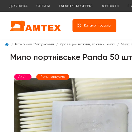
ДОСТАВКА
ОПЛАТА
ГАРАНТІЯ ТА СЕРВІС
КОНТАКТИ
ГР
Каталог товарів
Розкрійне обладнання
Кравецькі ножиці, зажими, мило
Мило 
Мило портнівське Panda 50 ш
Акція
Рекомендуємо