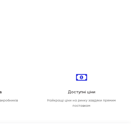
в
Доступні ціни
 виробників
Найкращі ціни на ринку завдяки прямим
поставкам