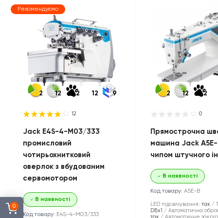
Рекомендуємо
2
12
2
12
9
2
12
2
12
0
Jack E4S-4-M03/333
Прямострочна шв
промисловий
машина Jack A5E-
чотирьохнитковий
чипом штучного і
оверлок з вбудованим
В наявності
сервомотором
Код товару:
A5E-B
В наявності
LED підсвічування:
так
0
DBx1
Автоматична обріз
Код товару:
E4S-4-M03/333
так
Автоматичне закрі