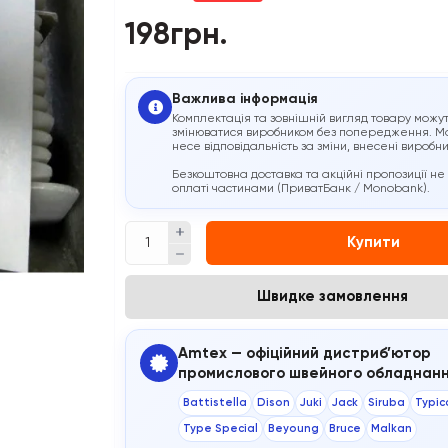
198грн.
Важлива інформація
Комплектація та зовнішній вигляд товару можу
змінюватися виробником без попередження. М
несе відповідальність за зміни, внесені виробн
Безкоштовна доставка та акційні пропозиції не
оплаті частинами (ПриватБанк / Monobank).
Купити
Швидке замовлення
Amtex — офіційний дистриб’ютор
промислового швейного обладнан
Battistella
Dison
Juki
Jack
Siruba
Typic
Type Special
Beyoung
Bruce
Malkan