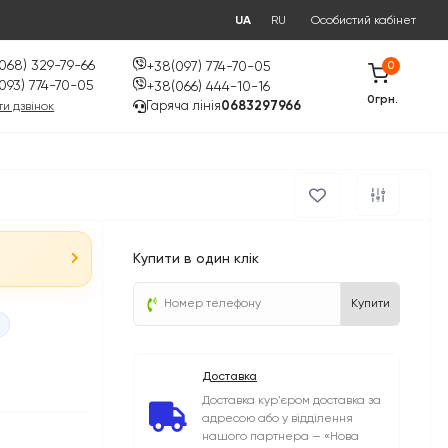
UA
RU
Особистий кабінет
068) 329-79-66
+38(097) 774-70-05
0
093) 774-70-05
+38(066) 444-10-16
0грн.
Гаряча лінія
0683297966
и дзвінок
Купити в один клік
Купити
Доставка
Доставка кур'єром доставка за
адресою або у відділення
нашого партнера — «Нова