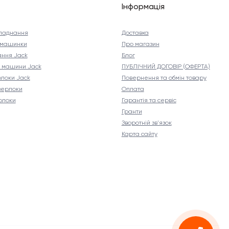
Інформація
ладнання
Доставка
і машинки
Про магазин
ння Jack
Блог
і машини Jack
ПУБЛІЧНИЙ ДОГОВІР (ОФЕРТА)
рлоки Jack
Повернення та обмін товару
верлоки
Оплата
рлоки
Гарантія та сервіс
Гранти
Зворотній зв'язок
Карта сайту