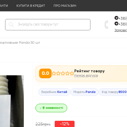
АНТИ
КУПИТИ В КРЕДИТ
ПРО МАГАЗИН
+38(
+38(
Замовит
портнівське Panda 50 шт
т
Рейтинг товару
0.0
Немає відгуків
Виробник:
Китай
Модель:
Panda
Код товару
8500
В наявності
-12%
225грн.