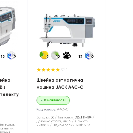
12
9
2
12
2
12
9
1
ейна
Швейна автматична
B з
машина JACK A4C-С
нтелекту
В наявності
Код товару:
A4C-С
Вага, кг:
36
Тип голки:
DBx1 11-18#
Довжина стібка, мм:
5
Кількість
Тип голки:
ниток:
2
Підйом лапки (мм):
5-13
ка нитки:
плення