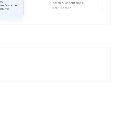
 та
купівлі у кредит або з
их брендів.
розстрочкою
зли та