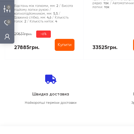
рядка:
так
Автоматични
Відстань між голками, мм:
2
Висота
лапки:
так
0
підйому лапки рукою /
колінопідйомником, мм:
5,5
Довжина стібка, мм:
4,6
Кількість
голок:
2
Кількість ниток:
4
0
29631грн.
-6%
Купити
27885грн.
33525грн.
Швидка доставка
Найкоротші терміни доставки
З