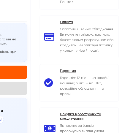
Пошта».
Оплата
Оплатити швейне обладнання
Ви можете готівкою, карткою,
ть
агазин не
безготівковим розрахунком або
иком.
кредитом. Чи оплачуй посилку
у кредит у Новій пошті.
 діють при
Гарантия
Гарантія: 12 міс. — на швейні
машини; 6 міс. — на ВТО,
розкрійне обладнання та
преси.
ня
Покупка в розстрочку та
кредитування
al
Як партнери банків
пропонуємо вигідні умови