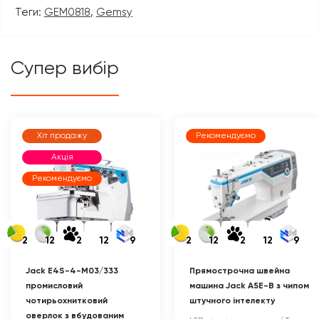
Теги:
GEM0818
,
Gemsy
Супер вибір
Хіт продажу
Рекомендуємо
Акція
Рекомендуємо
2
12
2
12
9
2
12
2
12
9
Jack E4S-4-M03/333
Прямострочна швейна
промисловий
машина Jack A5E-B з чипом
чотирьохнитковий
штучного інтелекту
оверлок з вбудованим