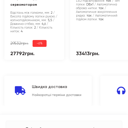
LED підсвічування:
так
Тип
голки:
DBx1
Автоматична
сервомотором
обрізка нитки:
так
Автоматичне закріплення
Відстань між голками, мм:
2
рядка:
так
Автоматичний
Висота підйому лапки рукою /
підйом лапки:
так
колінопідйомником, мм:
5,5
Довжина стібка, мм:
4,6
Кількість голок:
2
Кількість
ниток:
4
29532грн.
-6%
27792грн.
33413грн.
Швидка доставка
Найкоротші терміни доставки