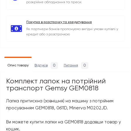
розкрійне обладнання та преси.
Покупка в розстрочку та кредитування
Як партнери банків пропонуємо вигідні умови купівлі у
кредит або з розстрочкою
0
0
Опис товару
Відгуків
Питання
Комплект лапок на потрійний
транспорт Gemsy GEM0818
Лапка притискна (зовнішня) на машину з потрійним
просуванням GEM0818, 0611D, Minerva M0202JD.
Ви можете купити лапки на GEM0818 додавши товар у
кошик.