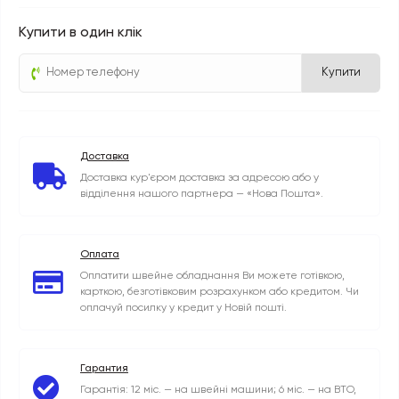
Купити в один клік
Купити
Доставка
Доставка кур'єром доставка за адресою або у
відділення нашого партнера — «Нова Пошта».
Оплата
Оплатити швейне обладнання Ви можете готівкою,
карткою, безготівковим розрахунком або кредитом. Чи
оплачуй посилку у кредит у Новій пошті.
Гарантия
Гарантія: 12 міс. — на швейні машини; 6 міс. — на ВТО,