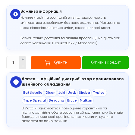
Важлива інформація
Комплектація та зовнішній вигляд товару можуть
змінюватися виробником без попередження. Магазин не
несе відповідальність за зміни, внесені виробником.
Безкоштовна доставка та акційні пропозиції не діють при
оплаті частинами (ПриватБанк / Monobank).
Купити
Купити в кредит
Amtex — офіційний дистриб’ютор промислового
швейного обладнання
Battistella
Dison
Juki
Jack
Siruba
Typical
Type Special
Beyoung
Bruce
Malkan
В Україні здійснюється повноцінне гарантійне та
післягарантійне обслуговування обладнання цих брендів.
Завжди в наявності оригінальні запчастини, вузли та
агрегати до даної техніки.