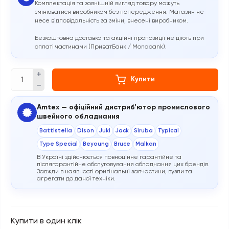
Комплектація та зовнішній вигляд товару можуть
змінюватися виробником без попередження. Магазин не
несе відповідальність за зміни, внесені виробником.
Безкоштовна доставка та акційні пропозиції не діють при
оплаті частинами (ПриватБанк / Monobank).
Купити
Amtex — офіційний дистриб’ютор промислового
швейного обладнання
Battistella
Dison
Juki
Jack
Siruba
Typical
Type Special
Beyoung
Bruce
Malkan
В Україні здійснюється повноцінне гарантійне та
післягарантійне обслуговування обладнання цих брендів.
Завжди в наявності оригінальні запчастини, вузли та
агрегати до даної техніки.
Купити в один клік