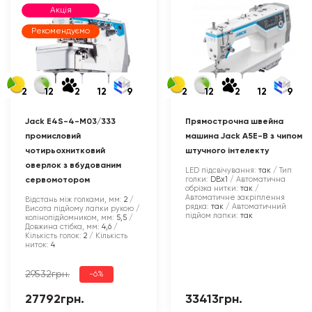
Акція
Рекомендуємо
2
12
2
12
9
2
12
2
12
9
Jack E4S-4-M03/333
Прямострочна швейна
промисловий
машина Jack A5E-B з чипом
чотирьохнитковий
штучного інтелекту
оверлок з вбудованим
LED підсвічування:
так
Тип
голки:
DBx1
Автоматична
сервомотором
обрізка нитки:
так
Автоматичне закріплення
Відстань між голками, мм:
2
рядка:
так
Автоматичний
Висота підйому лапки рукою /
підйом лапки:
так
колінопідйомником, мм:
5,5
Довжина стібка, мм:
4,6
Кількість голок:
2
Кількість
ниток:
4
29532грн.
-6%
27792грн.
33413грн.