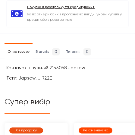
Покупка в розстрочку та кредитування
Як партнери банків пропонуємо вигідні умови купівлі у
кредит або з розстрочкою
0
0
Опис товару
Відгуків
Питання
Ковпачок шпульний 2153058 Japsew
Теги:
Japsew
,
J-722E
Супер вибір
Хіт продажу
Рекомендуємо