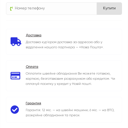
Купити
Доставка
Доставка кур'єром доставка за адресою або у
відділення нашого партнера — «Нова Пошта».
Оплата
Оплатити швейне обладнання Ви можете готівкою,
карткою, безготівковим розрахунком або кредитом. Чи
оплачуй посилку у кредит у Новій пошті.
Гарантия
Гарантія: 12 міс. — на швейні машини; 6 міс. — на ВТО,
розкрійне обладнання та преси.