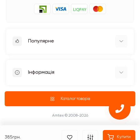
Популярне
Прасувальне обладнання
Побутові швейні машинки
Інформація
Швейне обладнання Jack
Петельні швейні машини Jack
Доставка
Промислові оверлоки Jack
Про магазин
Каталог товарів
Чотириниткові оверлоки
Блог
Промислові Оверлоки
ПУБЛІЧНИЙ ДОГОВІР (ОФЕРТА)
Amtex © 2008-2026
Повернення та обмін товару
Оплата
385грн.
Купити