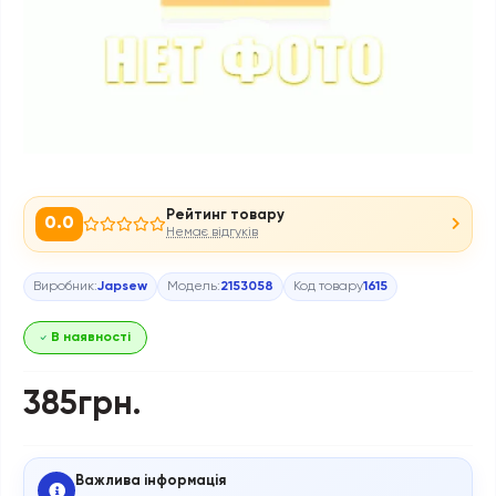
Рейтинг товару
0.0
Немає відгуків
Виробник:
Japsew
Модель:
2153058
Код товару
1615
В наявності
385грн.
Важлива інформація