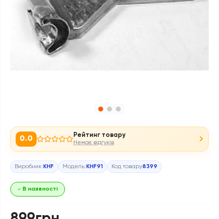
Рейтинг товару
0.0
Немає відгуків
Виробник:
KHF
Модель:
KHF91
Код товару
8399
В наявності