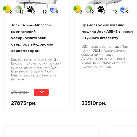
2
12
2
12
9
2
12
2
12
9
Jack E4S-4-M03/333
Прямострочна швейна
промисловий
машина Jack A5E-B з чипом
чотирьохнитковий
штучного інтелекту
оверлок з вбудованим
LED підсвічування:
так
Тип
голки:
DBx1
Автоматична
сервомотором
обрізка нитки:
так
Автоматичне закріплення
Відстань між голками, мм:
2
рядка:
так
Автоматичний
Висота підйому лапки рукою /
підйом лапки:
так
колінопідйомником, мм:
5,5
Довжина стібка, мм:
4,6
Кількість голок:
2
Кількість
ниток:
4
29618грн.
-6%
27873грн.
33510грн.