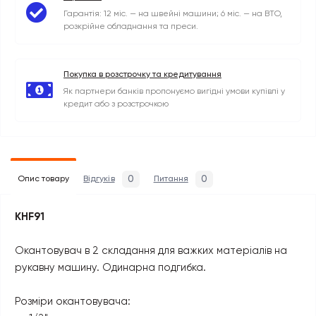
Гарантія: 12 міс. — на швейні машини; 6 міс. — на ВТО,
розкрійне обладнання та преси.
Покупка в розстрочку та кредитування
Як партнери банків пропонуємо вигідні умови купівлі у
кредит або з розстрочкою
0
0
Опис товару
Відгуків
Питання
KHF91
Окантовувач в 2 складання для важких матеріалів на
рукавну машину. Одинарна подгибка.
Розміри окантовувача: