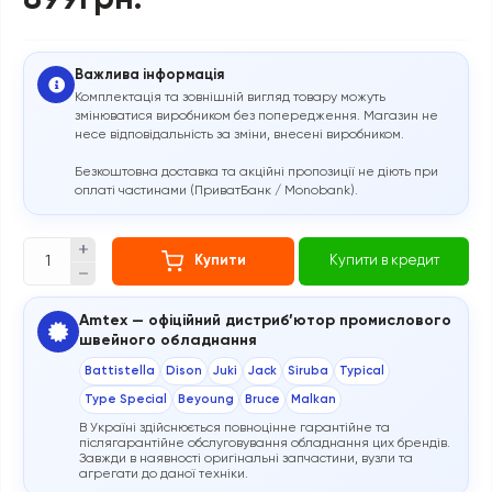
899грн.
Важлива інформація
Комплектація та зовнішній вигляд товару можуть
змінюватися виробником без попередження. Магазин не
несе відповідальність за зміни, внесені виробником.
Безкоштовна доставка та акційні пропозиції не діють при
оплаті частинами (ПриватБанк / Monobank).
Купити
Купити в кредит
Amtex — офіційний дистриб’ютор промислового
швейного обладнання
Battistella
Dison
Juki
Jack
Siruba
Typical
Type Special
Beyoung
Bruce
Malkan
В Україні здійснюється повноцінне гарантійне та
післягарантійне обслуговування обладнання цих брендів.
Завжди в наявності оригінальні запчастини, вузли та
агрегати до даної техніки.