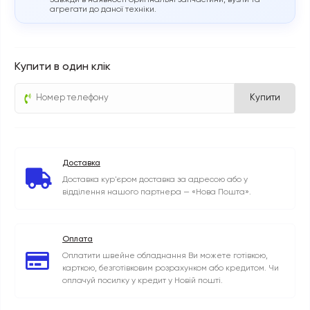
Завжди в наявності оригінальні запчастини, вузли та
агрегати до даної техніки.
Купити в один клік
Купити
Доставка
Доставка кур'єром доставка за адресою або у
відділення нашого партнера — «Нова Пошта».
Оплата
Оплатити швейне обладнання Ви можете готівкою,
карткою, безготівковим розрахунком або кредитом. Чи
оплачуй посилку у кредит у Новій пошті.