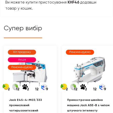
Ви можете купити пристосування
KHF46
додавши
товар у кошик.
Супер вибір
Хіт продажу
Рекомендуємо
Акція
Рекомендуємо
2
12
2
12
9
2
12
2
12
9
Jack E4S-4-M03/333
Прямострочна швейна
промисловий
машина Jack A5E-B з чипом
чотирьохнитковий
штучного інтелекту