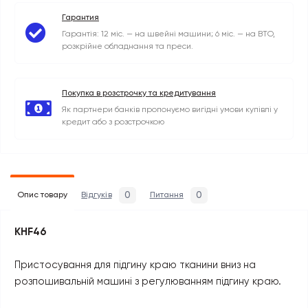
Гарантия
Гарантія: 12 міс. — на швейні машини; 6 міс. — на ВТО,
розкрійне обладнання та преси.
Покупка в розстрочку та кредитування
Як партнери банків пропонуємо вигідні умови купівлі у
кредит або з розстрочкою
0
0
Опис товару
Відгуків
Питання
KHF46
Пристосування для підгину краю тканини вниз на
розпошивальній машині з регулюванням підгину краю.