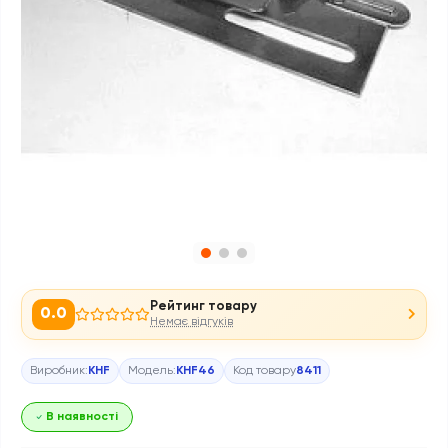
Рейтинг товару
0.0
Немає відгуків
Виробник:
KHF
Модель:
KHF46
Код товару
8411
В наявності