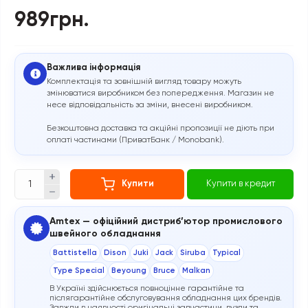
989грн.
Важлива інформація
Комплектація та зовнішній вигляд товару можуть
змінюватися виробником без попередження. Магазин не
несе відповідальність за зміни, внесені виробником.
Безкоштовна доставка та акційні пропозиції не діють при
оплаті частинами (ПриватБанк / Monobank).
Купити
Купити в кредит
Amtex — офіційний дистриб’ютор промислового
швейного обладнання
Battistella
Dison
Juki
Jack
Siruba
Typical
Type Special
Beyoung
Bruce
Malkan
В Україні здійснюється повноцінне гарантійне та
післягарантійне обслуговування обладнання цих брендів.