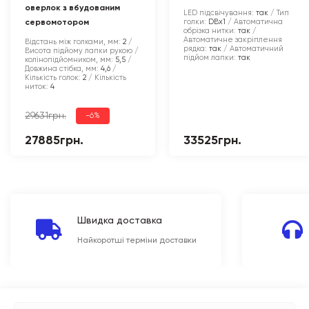
оверлок з вбудованим
LED підсвічування:
так
Тип
голки:
DBx1
Автоматична
сервомотором
обрізка нитки:
так
Автоматичне закріплення
Відстань між голками, мм:
2
рядка:
так
Автоматичний
Висота підйому лапки рукою /
підйом лапки:
так
колінопідйомником, мм:
5,5
Довжина стібка, мм:
4,6
Кількість голок:
2
Кількість
ниток:
4
29631грн.
-6%
27885грн.
33525грн.
Швидка доставка
Найкоротші терміни доставки