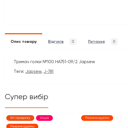
Опис товару
Відгуків
0
Питання
0
Тримач голки №100 HA751-09/2 Japsew
Теги:
Japsew
,
J-781
Супер вибір
Хіт продажу
Акція
Рекомендуємо
Рекомендуємо