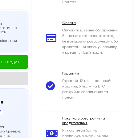
Пошта».
Оплата
ть
агазин не
Оплатити швейне обладнання
иком.
Ви можете готівкою, карткою,
 діють при
безготівковим розрахунком або
кредитом. Чи оплачуй посилку
у кредит у Новій пошті.
 в кредит
Гарантия
Гарантія: 12 міс. — на швейні
машини; 6 міс. — на ВТО,
розкрійне обладнання та
преси.
ня
al
Покупка в розстрочку та
кредитування
 та
Як партнери банків
их брендів.
зли та
пропонуємо вигідні умови