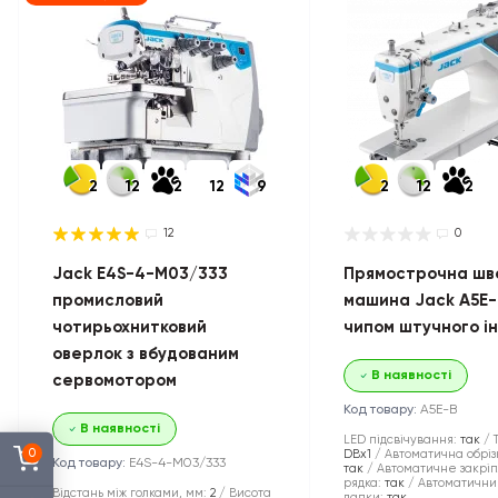
2
12
2
12
9
2
12
2
12
0
Jack E4S-4-M03/333
Прямострочна шв
промисловий
машина Jack A5E-
чотирьохнитковий
чипом штучного і
оверлок з вбудованим
В наявності
сервомотором
Код товару:
A5E-B
В наявності
LED підсвічування:
так
0
DBx1
Автоматична обріз
Код товару:
E4S-4-M03/333
так
Автоматичне закрі
рядка:
так
Автоматични
Відстань між голками, мм:
2
Висота
лапки:
так