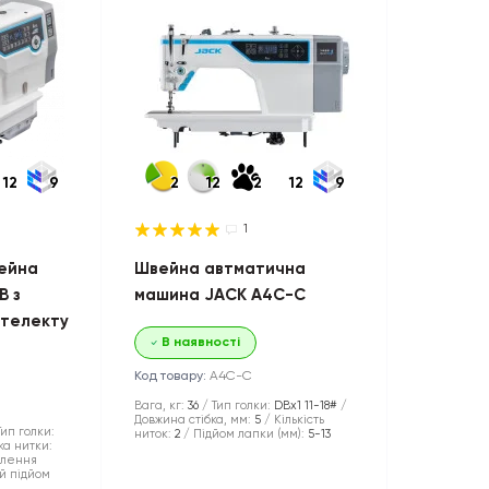
12
9
2
12
2
12
9
1
ейна
Швейна автматична
B з
машина JACK A4C-С
нтелекту
В наявності
Код товару:
A4C-С
Вага, кг:
36
Тип голки:
DBx1 11-18#
Довжина стібка, мм:
5
Кількість
Тип голки:
ниток:
2
Підйом лапки (мм):
5-13
ка нитки:
плення
й підйом