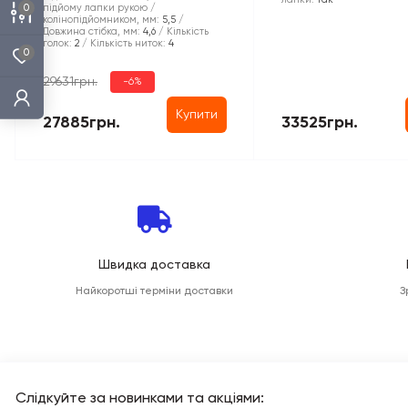
0
підйому лапки рукою /
колінопідйомником, мм:
5,5
Довжина стібка, мм:
4,6
Кількість
голок:
2
Кількість ниток:
4
0
29631грн.
-6%
Купити
27885грн.
33525грн.
Швидка доставка
Найкоротші терміни доставки
З
Слідкуйте за новинками та акціями: