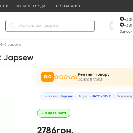
АНТИ
КУПИТИ В КРЕДИТ
ПРО МАГАЗИН
+38(
+38(
Замовит
09/2 Japsew
2 Japsew
Рейтинг товару
0.0
Немає відгуків
Виробник:
Japsew
Модель:
HA751-09/2
Код това
В наявності
2786грн.