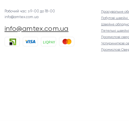
Робочий час: з 9-00 до 18-00
Прасувальне об
info@amtex.com.ua
Побутові швейн
Швейне обладна
info@amtex.com.ua
Петельні швейн
Промислові ове
Чотириниткові о
Промислові Ове