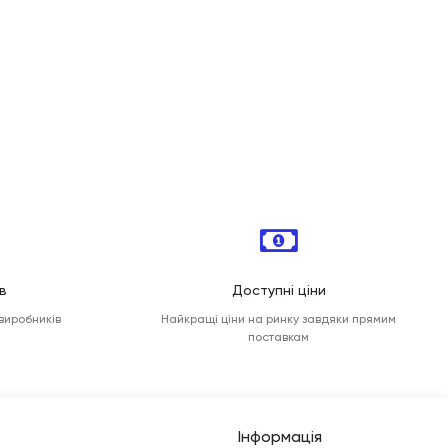
в
Доступні ціни
 виробників
Найкращі ціни на ринку завдяки прямим
поставкам
Інформація