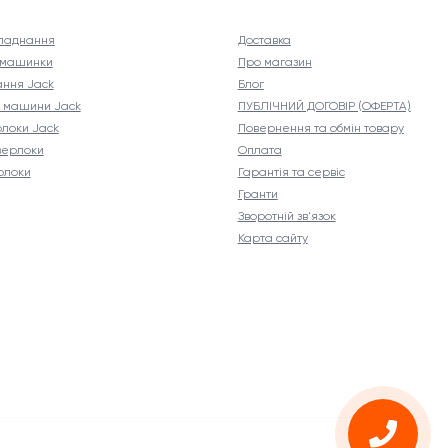
ладнання
Доставка
і машинки
Про магазин
ння Jack
Блог
і машини Jack
ПУБЛІЧНИЙ ДОГОВІР (ОФЕРТА)
рлоки Jack
Повернення та обмін товару
верлоки
Оплата
рлоки
Гарантія та сервіс
Гранти
Зворотній зв'язок
Карта сайту