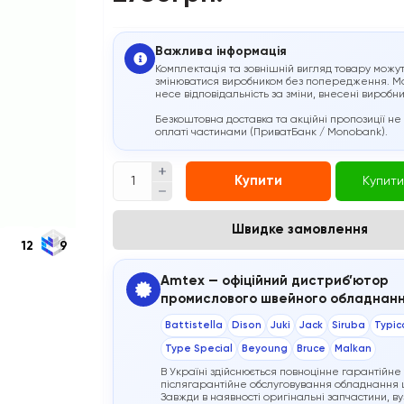
Важлива інформація
Комплектація та зовнішній вигляд товару можу
змінюватися виробником без попередження. М
несе відповідальність за зміни, внесені виробн
Безкоштовна доставка та акційні пропозиції не
оплаті частинами (ПриватБанк / Monobank).
Купити
Купити
Швидке замовлення
12
9
Amtex — офіційний дистриб’ютор
промислового швейного обладнан
Battistella
Dison
Juki
Jack
Siruba
Typic
Type Special
Beyoung
Bruce
Malkan
В Україні здійснюється повноцінне гарантійне
післягарантійне обслуговування обладнання ц
Завжди в наявності оригінальні запчастини, ву