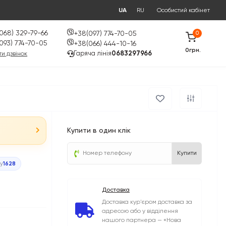
UA
RU
Особистий кабінет
068) 329-79-66
+38(097) 774-70-05
0
093) 774-70-05
+38(066) 444-10-16
0грн.
Гаряча лінія
0683297966
и дзвінок
Купити в один клік
Купити
ру
1628
Доставка
Доставка кур'єром доставка за
адресою або у відділення
нашого партнера — «Нова